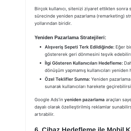
Birçok kullanıcı, sitenizi ziyaret ettikten sonra
sürecinde yeniden pazarlama (remarketing) strat
yollarından biridir.
Yeniden Pazarlama Stratejileri:
Alışveriş Sepeti Terk Edildiğinde:
Eğer bir
göstererek geri dönmesini teşvik edebilirs
İlgi Gösteren Kullanıcıları Hedefleme:
Dah
dönüşüm yapmamış kullanıcıları yeniden h
Özel Teklifler Sunma:
Yeniden pazarlama k
sunarak kullanıcıları harekete geçirebilirsi
Google Ads’in
yeniden pazarlama
araçları saye
dayalı olarak özelleştirilmiş reklamlar sunabili
artırabilir.
6.
Cihaz Hedefleme ile Mobil Ku