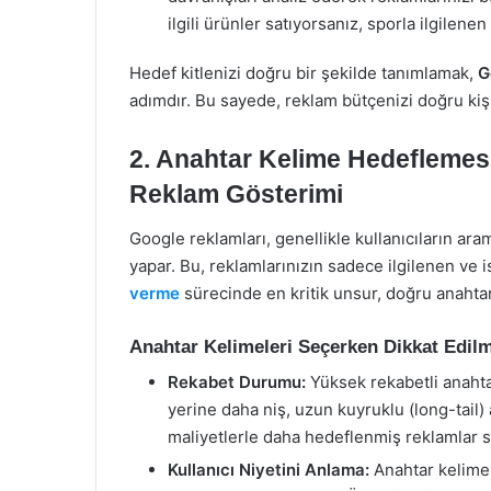
ilgili ürünler satıyorsanız, sporla ilgilenen
Hedef kitlenizi doğru bir şekilde tanımlamak,
G
adımdır. Bu sayede, reklam bütçenizi doğru kişile
2.
Anahtar Kelime Hedeflemesi
Reklam Gösterimi
Google reklamları, genellikle kullanıcıların a
yapar. Bu, reklamlarınızın sadece ilgilenen ve is
verme
sürecinde en kritik unsur, doğru anahtar
Anahtar Kelimeleri Seçerken Dikkat Edil
Rekabet Durumu:
Yüksek rekabetli anahtar
yerine daha niş, uzun kuyruklu (long-tail
maliyetlerle daha hedeflenmiş reklamlar s
Kullanıcı Niyetini Anlama:
Anahtar kelimel