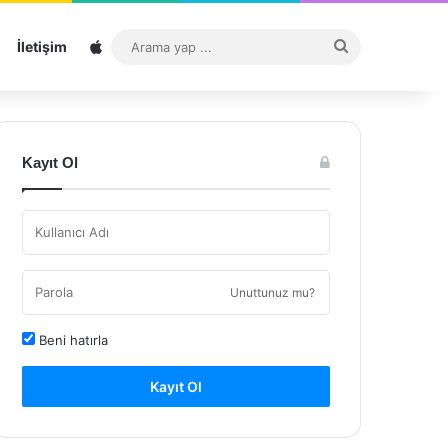
Sitemap
Arama
İletişim
yap
...
Kayıt Ol
Unuttunuz mu?
Beni hatırla
Kayıt Ol