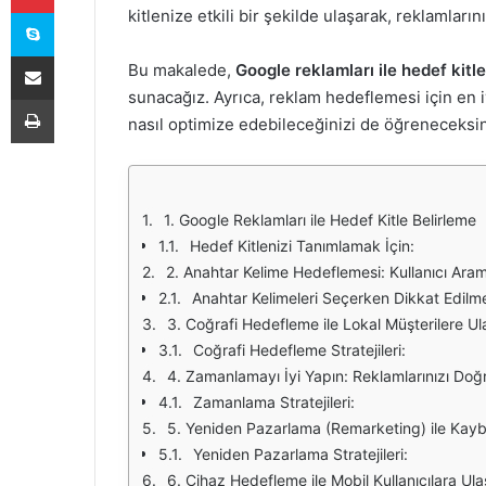
Skype
kitlenize etkili bir şekilde ulaşarak, reklamlar
E-Posta ile paylaş
Bu makalede,
Google reklamları ile hedef kitle
sunacağız. Ayrıca, reklam hedeflemesi için en i
Yazdır
nasıl optimize edebileceğinizi de öğreneceksin
1. Google Reklamları ile Hedef Kitle Belirleme
Hedef Kitlenizi Tanımlamak İçin:
2. Anahtar Kelime Hedeflemesi: Kullanıcı Ara
Anahtar Kelimeleri Seçerken Dikkat Edilm
3. Coğrafi Hedefleme ile Lokal Müşterilere Ul
Coğrafi Hedefleme Stratejileri:
4. Zamanlamayı İyi Yapın: Reklamlarınızı Do
Zamanlama Stratejileri:
5. Yeniden Pazarlama (Remarketing) ile Kaybo
Yeniden Pazarlama Stratejileri:
6. Cihaz Hedefleme ile Mobil Kullanıcılara Ula