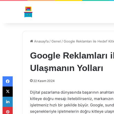
Anasayfa
/
Genel
/
Google Reklamları ile Hedef Kitl
Google Reklamları i
Ulaşmanın Yolları
Facebook
22 Kasım 2024
X
Dijital pazarlama dünyasında başarının anahtar
LinkedIn
kitleye doğru mesajı iletebilirseniz, markanızın 
işletmeniz hızlı bir şekilde büyür. Google, su
Pinterest
seçenekleriyle işletmelerin doğru kitleye ulaşm