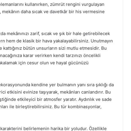
elemanlarını kullanırken, zümrüt rengini vurgulayan
u, mekânın daha sıcak ve davetkâr bir his vermesine
a mekânınızı zarif, sıcak ve şık bir hale getirebilecek
n hem de klasik bir hava yakalayabilirsiniz. Unutmayın
e kattığınız bütün unsurların sizi mutlu etmesidir. Bu
anacağınıza karar verirken kendi tarzınızı öncelikli
yakalamak için cesur olun ve hayal gücünüzü
dekorasyonunda kendine yer bulmanın yanı sıra şıklığı da
ci etkisini evinize taşıyarak, mekânları canlandırır. Bu
ştiğinde etkileyici bir atmosfer yaratır. Aydınlık ve sade
arı ile birleştirebilirsiniz. Bu tür kombinasyonlar,
arakterini belirlemenin harika bir yoludur. Özellikle