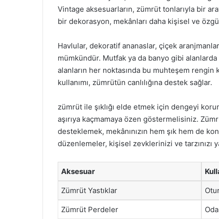
Vintage aksesuarların, zümrüt tonlarıyla bir ar
bir dekorasyon, mekânları daha kişisel ve özgün
Havlular, dekoratif ananaslar, çiçek aranjmanlar
mümkündür. Mutfak ya da banyo gibi alanlarda zü
alanların her noktasında bu muhteşem rengin kar
kullanımı, zümrütün canlılığına destek sağlar.
zümrüt ile şıklığı elde etmek için dengeyi korum
aşırıya kaçmamaya özen göstermelisiniz. Zümrüt
desteklemek, mekânınızın hem şık hem de konfo
düzenlemeler, kişisel zevklerinizi ve tarzınızı y
Aksesuar
Kul
Zümrüt Yastıklar
Otu
Zümrüt Perdeler
Oda