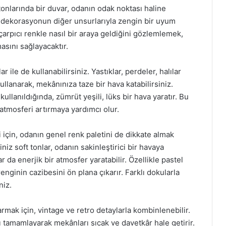
nlarında bir duvar, odanın odak noktası haline
i, dekorasyonun diğer unsurlarıyla zengin bir uyum
çarpıcı renkle nasıl bir araya geldiğini gözlemlemek,
sını sağlayacaktır.
 ile de kullanabilirsiniz. Yastıklar, perdeler, halılar
llanarak, mekânınıza taze bir hava katabilirsiniz.
kullanıldığında, zümrüt yeşili, lüks bir hava yaratır. Bu
 atmosferi artırmaya yardımcı olur.
i için, odanın genel renk paletini de dikkate almak
iniz soft tonlar, odanın sakinleştirici bir havaya
da enerjik bir atmosfer yaratabilir. Özellikle pastel
nginin cazibesini ön plana çıkarır. Farklı dokularla
niz.
rmak için, vintage ve retro detaylarla kombinlenebilir.
nı tamamlayarak mekânları sıcak ve davetkâr hale getirir.