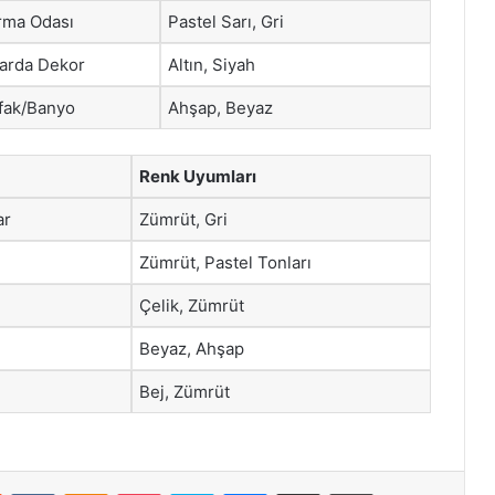
rma Odası
Pastel Sarı, Gri
arda Dekor
Altın, Siyah
fak/Banyo
Ahşap, Beyaz
Renk Uyumları
ar
Zümrüt, Gri
Zümrüt, Pastel Tonları
Çelik, Zümrüt
Beyaz, Ahşap
Bej, Zümrüt
st
Reddit
VKontakte
Odnoklassniki
Pocket
Skype
Messenger
E-Posta ile paylaş
Yazdır