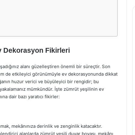
v Dekorasyon Fikirleri
şadığınız alanı güzelleştiren önemli bir süreçtir. Son
f hem de etkileyici görünümüyle ev dekorasyonunda dikkat
anın huzur verici ve büyüleyici bir rengidir; bu
ti yakalamanız mümkündür. İşte zümrüt yeşilinin ev
 dair bazı yaratıcı fikirler:
mak, mekânınıza derinlik ve zenginlik katacaktır.
nlendirici alanlarda zümrüt yeşili duvar boyası, mekânı