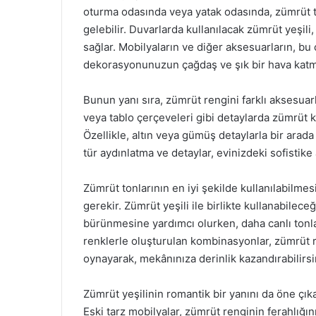
oturma odasında veya yatak odasında, zümrüt to
gelebilir. Duvarlarda kullanılacak zümrüt yeşil
sağlar. Mobilyaların ve diğer aksesuarların, bu 
dekorasyonunuzun çağdaş ve şık bir hava katma
Bunun yanı sıra, zümrüt rengini farklı aksesuarlar
veya tablo çerçeveleri gibi detaylarda zümrüt ku
Özellikle, altın veya gümüş detaylarla bir arada 
tür aydınlatma ve detaylar, evinizdeki sofistike
Zümrüt tonlarının en iyi şekilde kullanılabilmes
gerekir. Zümrüt yeşili ile birlikte kullanabileceğ
bürünmesine yardımcı olurken, daha canlı tonlar 
renklerle oluşturulan kombinasyonlar, zümrüt re
oynayarak, mekânınıza derinlik kazandırabilirsi
Zümrüt yeşilinin romantik bir yanını da öne çıka
Eski tarz mobilyalar, zümrüt renginin ferahlığı