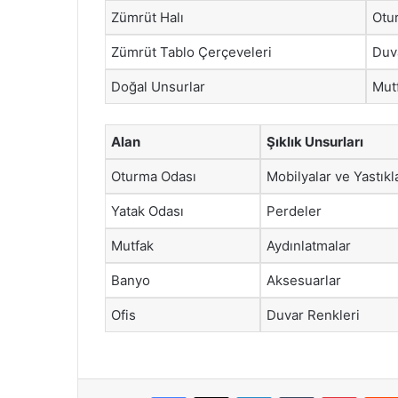
Zümrüt Halı
Otu
Zümrüt Tablo Çerçeveleri
Duv
Doğal Unsurlar
Mut
Alan
Şıklık Unsurları
Oturma Odası
Mobilyalar ve Yastıkl
Yatak Odası
Perdeler
Mutfak
Aydınlatmalar
Banyo
Aksesuarlar
Ofis
Duvar Renkleri
Facebook
X
LinkedIn
Tumblr
Pintere