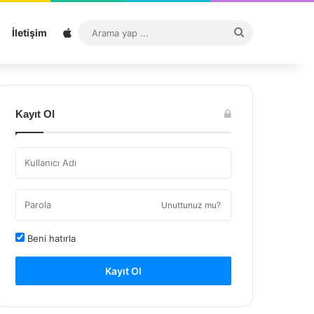
Sitemap
Arama
İletişim
yap
...
Kayıt Ol
Unuttunuz mu?
Beni hatırla
Kayıt Ol