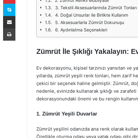
2. Zümrüt Renkli Mobilyalar
Skype
3. Tekstil Aksesuarlarında Zümrüt Tonları
4. Doğal Unsurlar ile Birlikte Kullanım
E-Posta ile paylaş
5. Aksesuarlarla Zümrüt Dokunuşu
Yazdır
6. Aydınlatma Seçenekleri
Zümrüt İle Şıklığı Yakalayın: E
Ev dekorasyonu, kişisel tarzınızı yansıtan ve ya
yıllarda, zümrüt yeşili renk tonları, hem zari
çekici bir seçenek haline gelmiştir. Zümrüt, doğ
nedenle, evinizde kullanarak şıklığı ve zarafe
dekorasyonundaki önemi ve bu rengin kullanımına
1. Zümrüt Yeşili Duvarlar
Zümrüt yeşilini odanızda ana renk olarak kullan
Özellikle oturma odası veya yatak odası gibi di