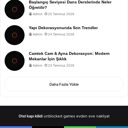
Başlangıç Seviyesi Dans Derslerinde Neler
Öğretilir?
Admin
25 Temmuz 2026
Yapı Dekorasyonunda Son Trendler
Admin
24 Temmuz 2026
Camtek Cam & Ayna Dekorasyon: Modern
Mekanlar İçin Şıklık
Admin
23 Temmuz 2026
Daha Fazla Yükle
Otel kapı kilidi
unblocked games
evden eve nakliyat