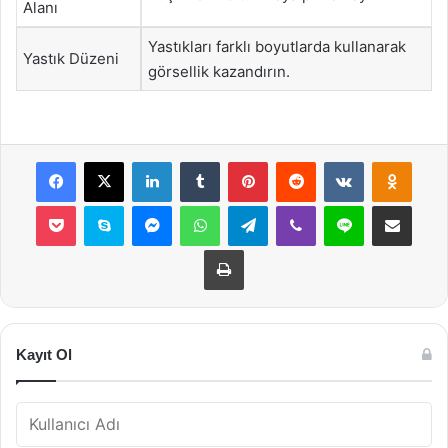
Alanı
Yastıkları farklı boyutlarda kullanarak
Yastık Düzeni
görsellik kazandırın.
Facebook
X
LinkedIn
Tumblr
Pinterest
Reddit
VKontakte
Odnok
Pocket
Skype
Messenger
WhatsApp
Telegram
Viber
Line
E-Posta ile payla
Yazdır
Kayıt Ol