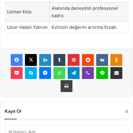
Alanında deneyimli profesyonel
Uzman Ekip
kadro.
Uzun Vadeli Yatırım
Evinizin değerini artırma fırsatı.
Facebook
X
LinkedIn
Tumblr
Pinterest
Reddit
VKontakte
Odnok
Pocket
Skype
Messenger
WhatsApp
Telegram
Viber
Line
E-Posta ile payla
Yazdır
Kayıt Ol