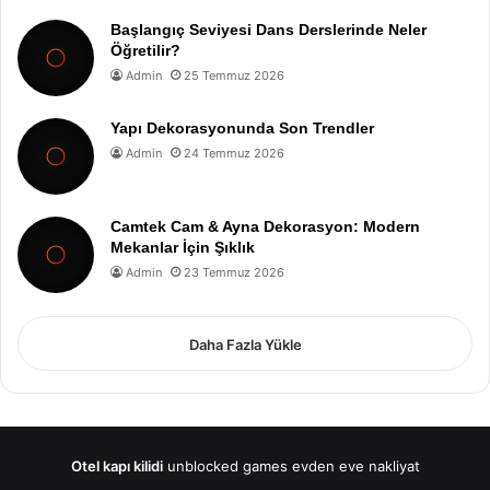
Başlangıç Seviyesi Dans Derslerinde Neler
Öğretilir?
Admin
25 Temmuz 2026
Yapı Dekorasyonunda Son Trendler
Admin
24 Temmuz 2026
Camtek Cam & Ayna Dekorasyon: Modern
Mekanlar İçin Şıklık
Admin
23 Temmuz 2026
Daha Fazla Yükle
Otel kapı kilidi
unblocked games
evden eve nakliyat