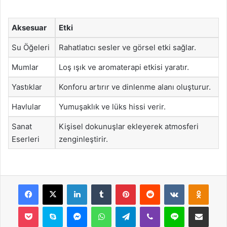
Aksesuar
Etki
Su Öğeleri
Rahatlatıcı sesler ve görsel etki sağlar.
Mumlar
Loş ışık ve aromaterapi etkisi yaratır.
Yastıklar
Konforu artırır ve dinlenme alanı oluşturur.
Havlular
Yumuşaklık ve lüks hissi verir.
Sanat
Kişisel dokunuşlar ekleyerek atmosferi
Eserleri
zenginleştirir.
Facebook
X
LinkedIn
Tumblr
Pinterest
Reddit
VKontakte
Odnok
Pocket
Skype
Messenger
WhatsApp
Telegram
Viber
Line
E-Posta ile payla