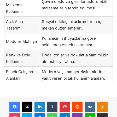
Çevre dostu ve geri dönüştürülebilir
Malzeme
malzemelerin tercih edilmesi.
Kullanımı
Açık Alan
Sosyal etkileşimi artıran ferah iç
Tasarımı
mekan düzenlemeleri.
Kullanıcının ihtiyaçlarına göre
Modüler Mobilya
şekillenen esnek tasarımlar.
Renk ve Doku
Doğal tonlar ve dokularla samimi bir
Kullanımı
atmosfer yaratma.
Esnek Çalışma
Modern yaşamın gereksinimlerine
Alanları
yanıt veren ortak kullanım alanları.
Facebook
X
LinkedIn
Tumblr
Pinterest
Reddit
VKontakte
Odnok
Pocket
Skype
Messenger
WhatsApp
Telegram
Viber
Line
E-Posta ile payla