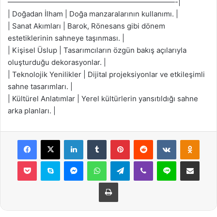
———————————————————————-|
| Doğadan İlham | Doğa manzaralarının kullanımı. |
| Sanat Akımları | Barok, Rönesans gibi dönem
estetiklerinin sahneye taşınması. |
| Kişisel Üslup | Tasarımcıların özgün bakış açılarıyla
oluşturduğu dekorasyonlar. |
| Teknolojik Yenilikler | Dijital projeksiyonlar ve etkileşimli
sahne tasarımları. |
| Kültürel Anlatımlar | Yerel kültürlerin yansıtıldığı sahne
arka planları. |
Facebook
X
LinkedIn
Tumblr
Pinterest
Reddit
VKontakte
Odnok
Pocket
Skype
Messenger
WhatsApp
Telegram
Viber
Line
E-Posta ile payla
Yazdır