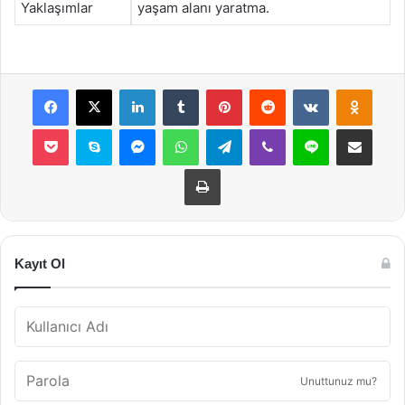
Yaklaşımlar
yaşam alanı yaratma.
Facebook
X
LinkedIn
Tumblr
Pinterest
Reddit
VKontakte
Odnok
Pocket
Skype
Messenger
WhatsApp
Telegram
Viber
Line
E-Posta ile payla
Yazdır
Kayıt Ol
Unuttunuz mu?