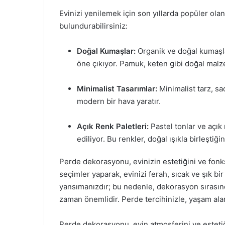
Evinizi yenilemek için son yıllarda popüler ol
bulundurabilirsiniz:
Doğal Kumaşlar:
Organik ve doğal kumaşla
öne çıkıyor. Pamuk, keten gibi doğal malze
Minimalist Tasarımlar:
Minimalist tarz, sa
modern bir hava yaratır.
Açık Renk Paletleri:
Pastel tonlar ve açık 
ediliyor. Bu renkler, doğal ışıkla birleştiğ
Perde dekorasyonu, evinizin estetiğini ve fonks
seçimler yaparak, evinizi ferah, sıcak ve şık bir
yansımanızdır; bu nedenle, dekorasyon sırasınd
zaman önemlidir. Perde tercihinizle, yaşam alanı
Perde dekorasyonu, evin atmosferini ve estetiğ