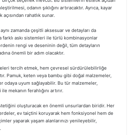
 birçok seçenek mevcut. Bu sistemlerin estetik açıdan
ştirilmesi, odanın şıklığını artıracaktır. Ayrıca, kayar
k açısından rahatlık sunar.
 aynı zamanda çeşitli aksesuar ve detayları da
ya farklı askı sistemleri ile türlü kombinasyonlar
denin rengi ve deseninin değil, tüm detayların
adına önemli bir adım olacaktır.
leri tercih etmek, hem çevresel sürdürülebilirliğe
atır. Pamuk, keten veya bambu gibi doğal malzemeler,
er odaya uyum sağlayabilir. Bu tür malzemeler,
ile mekanın ferahlığını artırır.
tiğini oluşturacak en önemli unsurlardan biridir. Her
perdeler, ev taiçtini koruyarak hem fonksiyonel hem de
mler yaparak yaşam alanlarınızı yenileyebilir,
.