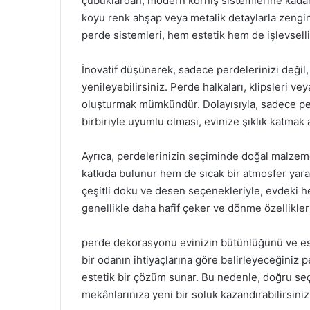
çubuklardan, modern korniş sistemlerine kadar
koyu renk ahşap veya metalik detaylarla zenginle
perde sistemleri, hem estetik hem de işlevselli
İnovatif düşünerek, sadece perdelerinizi değil,
yenileyebilirsiniz. Perde halkaları, klipsleri ve
oluşturmak mümkündür. Dolayısıyla, sadece per
birbiriyle uyumlu olması, evinize şıklık katmak 
Ayrıca, perdelerinizin seçiminde doğal malzeme
katkıda bulunur hem de sıcak bir atmosfer yar
çeşitli doku ve desen seçenekleriyle, evdeki h
genellikle daha hafif çeker ve dönme özellikleri 
perde dekorasyonu evinizin bütünlüğünü ve este
bir odanın ihtiyaçlarına göre belirleyeceğiniz 
estetik bir çözüm sunar. Bu nedenle, doğru seçi
mekânlarınıza yeni bir soluk kazandırabilirsiniz