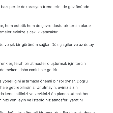
an bazı perde dekorasyon trendlerini de göz önünde
r, hem estetik hem de çevre dostu bir tercih olarak
meler evinize sıcaklık katacaktır.
de ve şık bir görünüm sağlar. Düz çizgiler ve az detay,
renkler, ferah bir atmosfer oluşturmak için tercih
inde mekanı daha canlı hale getirir.
iyonelliğini artırmada önemli bir rol oynar. Doğru
 hale getirebilirsiniz. Unutmayın, eviniz sizin
a kendi stilinizi ve zevkinizi ön planda tutmak her
nızı yenileyin ve istediğiniz atmosferi yaratın!
ini değiştiren önemli bir unsurdur. Farklı renk, desen