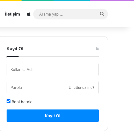
Sitemap
Arama
İletişim
yap
...
Kayıt Ol
Unuttunuz mu?
Beni hatırla
Kayıt Ol