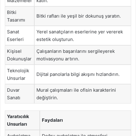
Malzemeler
katın.
Bitki
Bitki rafları ile yeşil bir dokunuş yaratın.
Tasarımı
Sanat
Yerel sanatçıların eserlerine yer vererek
Eserleri
estetik oluşturun.
Kişisel
Çalışanların başarılarını sergileyerek
Dokunuşlar
motivasyonu artırın.
Teknolojik
Dijital panolarla bilgi akışını hızlandırın.
Unsurlar
Duvar
Mural çalışmaları ile ofisin karakterini
Sanatı
değiştirin.
Yaratıcılık
Faydaları
Unsurları
Aydınlatma
Doğru aydınlatma ile atmosferi