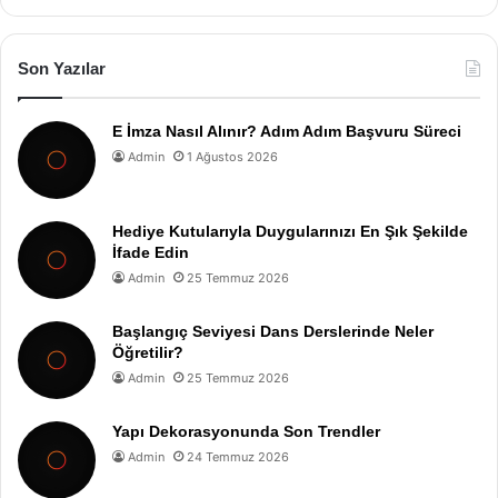
Son Yazılar
E İmza Nasıl Alınır? Adım Adım Başvuru Süreci
Admin
1 Ağustos 2026
Hediye Kutularıyla Duygularınızı En Şık Şekilde
İfade Edin
Admin
25 Temmuz 2026
Başlangıç Seviyesi Dans Derslerinde Neler
Öğretilir?
Admin
25 Temmuz 2026
Yapı Dekorasyonunda Son Trendler
Admin
24 Temmuz 2026