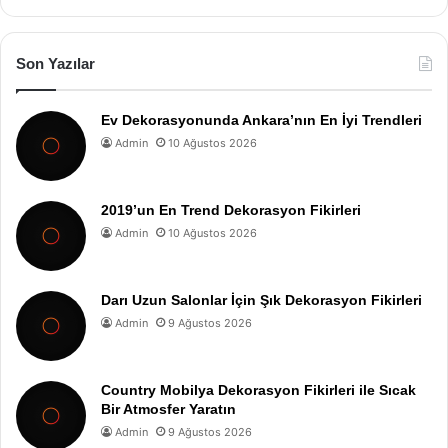
Son Yazılar
Ev Dekorasyonunda Ankara’nın En İyi Trendleri
Admin
10 Ağustos 2026
2019’un En Trend Dekorasyon Fikirleri
Admin
10 Ağustos 2026
Darı Uzun Salonlar İçin Şık Dekorasyon Fikirleri
Admin
9 Ağustos 2026
Country Mobilya Dekorasyon Fikirleri ile Sıcak
Bir Atmosfer Yaratın
Admin
9 Ağustos 2026