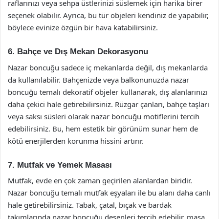
raflarınızı veya sehpa üstlerinizi süslemek için harika birer
seçenek olabilir. Ayrıca, bu tür objeleri kendiniz de yapabilir,
böylece evinize özgün bir hava katabilirsiniz.
6. Bahçe ve Dış Mekan Dekorasyonu
Nazar boncuğu sadece iç mekanlarda değil, dış mekanlarda
da kullanılabilir. Bahçenizde veya balkonunuzda nazar
boncuğu temalı dekoratif objeler kullanarak, dış alanlarınızı
daha çekici hale getirebilirsiniz. Rüzgar çanları, bahçe taşları
veya saksı süsleri olarak nazar boncuğu motiflerini tercih
edebilirsiniz. Bu, hem estetik bir görünüm sunar hem de
kötü enerjilerden korunma hissini artırır.
7. Mutfak ve Yemek Masası
Mutfak, evde en çok zaman geçirilen alanlardan biridir.
Nazar boncuğu temalı mutfak eşyaları ile bu alanı daha canlı
hale getirebilirsiniz. Tabak, çatal, bıçak ve bardak
takımlarında nazar boncuğu desenleri tercih edebilir, masa