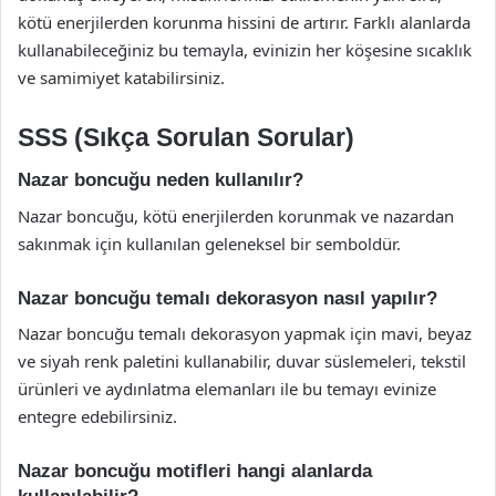
kötü enerjilerden korunma hissini de artırır. Farklı alanlarda
kullanabileceğiniz bu temayla, evinizin her köşesine sıcaklık
ve samimiyet katabilirsiniz.
SSS (Sıkça Sorulan Sorular)
Nazar boncuğu neden kullanılır?
Nazar boncuğu, kötü enerjilerden korunmak ve nazardan
sakınmak için kullanılan geleneksel bir semboldür.
Nazar boncuğu temalı dekorasyon nasıl yapılır?
Nazar boncuğu temalı dekorasyon yapmak için mavi, beyaz
ve siyah renk paletini kullanabilir, duvar süslemeleri, tekstil
ürünleri ve aydınlatma elemanları ile bu temayı evinize
entegre edebilirsiniz.
Nazar boncuğu motifleri hangi alanlarda