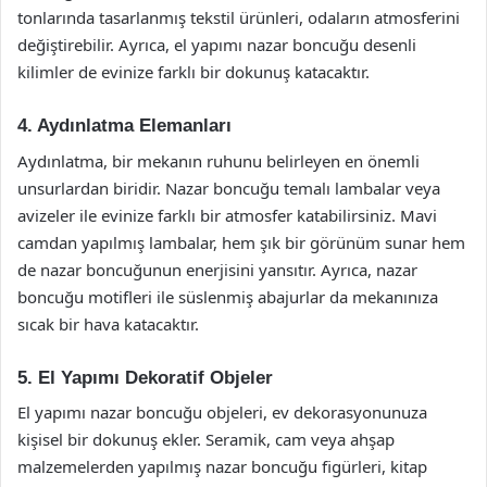
tonlarında tasarlanmış tekstil ürünleri, odaların atmosferini
değiştirebilir. Ayrıca, el yapımı nazar boncuğu desenli
kilimler de evinize farklı bir dokunuş katacaktır.
4. Aydınlatma Elemanları
Aydınlatma, bir mekanın ruhunu belirleyen en önemli
unsurlardan biridir. Nazar boncuğu temalı lambalar veya
avizeler ile evinize farklı bir atmosfer katabilirsiniz. Mavi
camdan yapılmış lambalar, hem şık bir görünüm sunar hem
de nazar boncuğunun enerjisini yansıtır. Ayrıca, nazar
boncuğu motifleri ile süslenmiş abajurlar da mekanınıza
sıcak bir hava katacaktır.
5. El Yapımı Dekoratif Objeler
El yapımı nazar boncuğu objeleri, ev dekorasyonunuza
kişisel bir dokunuş ekler. Seramik, cam veya ahşap
malzemelerden yapılmış nazar boncuğu figürleri, kitap