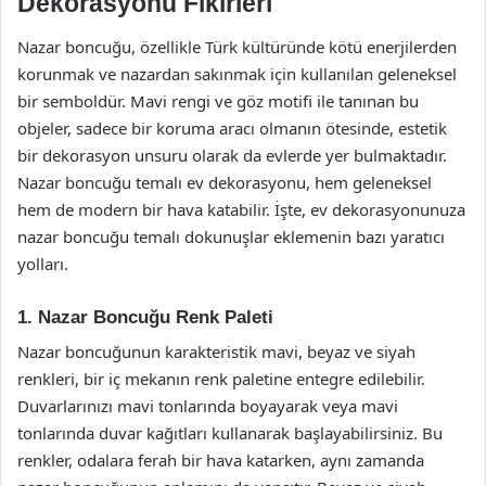
Dekorasyonu Fikirleri
Nazar boncuğu, özellikle Türk kültüründe kötü enerjilerden
korunmak ve nazardan sakınmak için kullanılan geleneksel
bir semboldür. Mavi rengi ve göz motifi ile tanınan bu
objeler, sadece bir koruma aracı olmanın ötesinde, estetik
bir dekorasyon unsuru olarak da evlerde yer bulmaktadır.
Nazar boncuğu temalı ev dekorasyonu, hem geleneksel
hem de modern bir hava katabilir. İşte, ev dekorasyonunuza
nazar boncuğu temalı dokunuşlar eklemenin bazı yaratıcı
yolları.
1. Nazar Boncuğu Renk Paleti
Nazar boncuğunun karakteristik mavi, beyaz ve siyah
renkleri, bir iç mekanın renk paletine entegre edilebilir.
Duvarlarınızı mavi tonlarında boyayarak veya mavi
tonlarında duvar kağıtları kullanarak başlayabilirsiniz. Bu
renkler, odalara ferah bir hava katarken, aynı zamanda