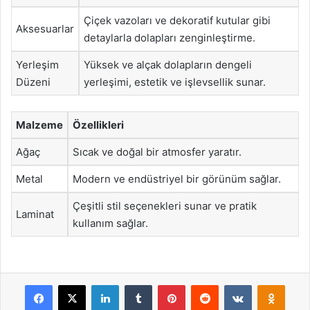
Çiçek vazoları ve dekoratif kutular gibi
Aksesuarlar
detaylarla dolapları zenginleştirme.
Yerleşim
Yüksek ve alçak dolapların dengeli
Düzeni
yerleşimi, estetik ve işlevsellik sunar.
Malzeme
Özellikleri
Ağaç
Sıcak ve doğal bir atmosfer yaratır.
Metal
Modern ve endüstriyel bir görünüm sağlar.
Çeşitli stil seçenekleri sunar ve pratik
Laminat
kullanım sağlar.
Facebook
X
LinkedIn
Tumblr
Pinterest
Reddit
VKontakte
Odnok