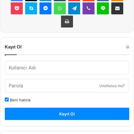
Pocket
Skype
Messenger
WhatsApp
Telegram
Viber
Line
E-Posta ile payla
Yazdır
Kayıt Ol
Unuttunuz mu?
Beni hatırla
Kayıt Ol