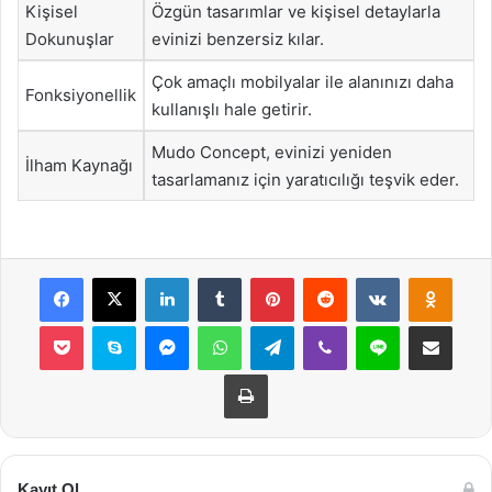
Kişisel
Özgün tasarımlar ve kişisel detaylarla
Dokunuşlar
evinizi benzersiz kılar.
Çok amaçlı mobilyalar ile alanınızı daha
Fonksiyonellik
kullanışlı hale getirir.
Mudo Concept, evinizi yeniden
İlham Kaynağı
tasarlamanız için yaratıcılığı teşvik eder.
Facebook
X
LinkedIn
Tumblr
Pinterest
Reddit
VKontakte
Odnok
Pocket
Skype
Messenger
WhatsApp
Telegram
Viber
Line
E-Posta ile payla
Yazdır
Kayıt Ol