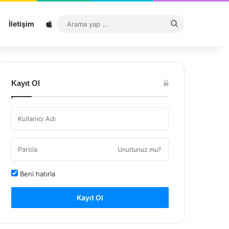
Sitemap
Arama
İletişim
yap
...
Kayıt Ol
Unuttunuz mu?
Beni hatırla
Kayıt Ol