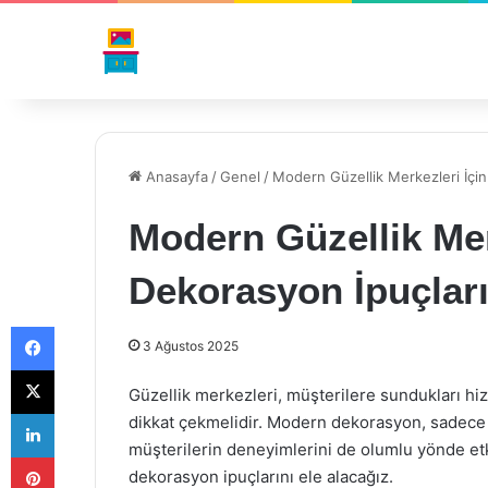
Anasayfa
/
Genel
/
Modern Güzellik Merkezleri İçin
Modern Güzellik Mer
Dekorasyon İpuçlar
Facebook
3 Ağustos 2025
X
Güzellik merkezleri, müşterilere sundukları hizm
LinkedIn
dikkat çekmelidir. Modern dekorasyon, sadece 
müşterilerin deneyimlerini de olumlu yönde etk
Pinterest
dekorasyon ipuçlarını ele alacağız.