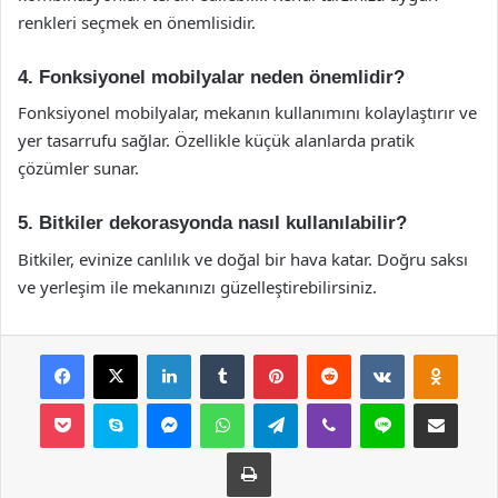
renkleri seçmek en önemlisidir.
4. Fonksiyonel mobilyalar neden önemlidir?
Fonksiyonel mobilyalar, mekanın kullanımını kolaylaştırır ve
yer tasarrufu sağlar. Özellikle küçük alanlarda pratik
çözümler sunar.
5. Bitkiler dekorasyonda nasıl kullanılabilir?
Bitkiler, evinize canlılık ve doğal bir hava katar. Doğru saksı
ve yerleşim ile mekanınızı güzelleştirebilirsiniz.
Facebook
X
LinkedIn
Tumblr
Pinterest
Reddit
VKontakte
Odnok
Pocket
Skype
Messenger
WhatsApp
Telegram
Viber
Line
E-Posta ile payla
Yazdır