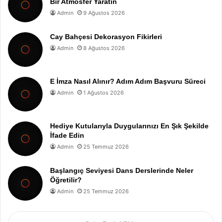
Bir Atmosfer Yaratın
Admin
9 Ağustos 2026
Cay Bahçesi Dekorasyon Fikirleri
Admin
8 Ağustos 2026
E İmza Nasıl Alınır? Adım Adım Başvuru Süreci
Admin
1 Ağustos 2026
Hediye Kutularıyla Duygularınızı En Şık Şekilde
İfade Edin
Admin
25 Temmuz 2026
Başlangıç Seviyesi Dans Derslerinde Neler
Öğretilir?
Admin
25 Temmuz 2026