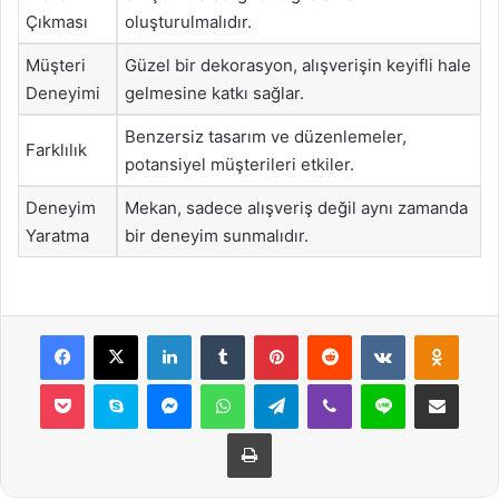
Çıkması
oluşturulmalıdır.
Müşteri
Güzel bir dekorasyon, alışverişin keyifli hale
Deneyimi
gelmesine katkı sağlar.
Benzersiz tasarım ve düzenlemeler,
Farklılık
potansiyel müşterileri etkiler.
Deneyim
Mekan, sadece alışveriş değil aynı zamanda
Yaratma
bir deneyim sunmalıdır.
Facebook
X
LinkedIn
Tumblr
Pinterest
Reddit
VKontakte
Odnok
Pocket
Skype
Messenger
WhatsApp
Telegram
Viber
Line
E-Posta ile payla
Yazdır