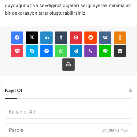
duyduğunuz ve sevdiğiniz objeleri sergileyerek minimalist
bir dekorasyon tarzı oluşturabilirsiniz.
Facebook
X
LinkedIn
Tumblr
Pinterest
Reddit
VKontakte
Odnok
Pocket
Skype
Messenger
WhatsApp
Telegram
Viber
Line
E-Posta ile payla
Yazdır
Kayıt Ol
Unuttunuz mu?