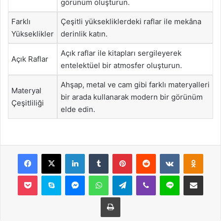
görünüm oluşturun.
Farklı
Çeşitli yüksekliklerdeki raflar ile mekâna
Yükseklikler
derinlik katın.
Açık raflar ile kitapları sergileyerek
Açık Raflar
entelektüel bir atmosfer oluşturun.
Ahşap, metal ve cam gibi farklı materyalleri
Materyal
bir arada kullanarak modern bir görünüm
Çeşitliliği
elde edin.
Facebook
X
LinkedIn
Tumblr
Pinterest
Reddit
VKontakte
Odnok
Pocket
Skype
Messenger
WhatsApp
Telegram
Viber
Line
E-Posta ile payla
Yazdır