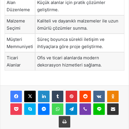
Alan
Küçük alanlar için pratik çözümler
Düzenleme
geliştirme.
Malzeme
Kaliteli ve dayanıklı malzemeler ile uzun
Seçimi
ömürlü çözümler sunma.
Müşteri
Süreç boyunca sürekli iletişim ve
Memnuniyeti
ihtiyaçlara göre proje geliştirme.
Ticari
Ofis ve ticari alanlarda modern
Alanlar
dekorasyon hizmetleri sağlama.
Facebook
X
LinkedIn
Tumblr
Pinterest
Reddit
VKontakte
Odnok
Pocket
Skype
Messenger
WhatsApp
Telegram
Viber
Line
E-Posta ile payla
Yazdır