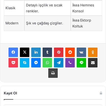
Detaylı işçilik ve sıcak
İkea Hemnes
Klasik
renkler.
Konsol
İkea Ektorp
Modern
Şık ve çağdaş çizgiler.
Koltuk
Facebook
X
LinkedIn
Tumblr
Pinterest
Reddit
VKontakte
Odnok
Pocket
Skype
Messenger
WhatsApp
Telegram
Viber
Line
E-Posta ile payla
Yazdır
Kayıt Ol