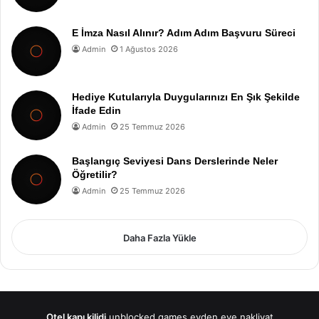
E İmza Nasıl Alınır? Adım Adım Başvuru Süreci
Admin
1 Ağustos 2026
Hediye Kutularıyla Duygularınızı En Şık Şekilde
İfade Edin
Admin
25 Temmuz 2026
Başlangıç Seviyesi Dans Derslerinde Neler
Öğretilir?
Admin
25 Temmuz 2026
Daha Fazla Yükle
Otel kapı kilidi
unblocked games
evden eve nakliyat