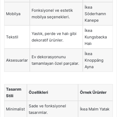
İkea
Fonksiyonel ve estetik
Mobilya
Söderhamn
mobilya seçenekleri.
Kanepe
İkea
Yastık, perde ve halı gibi
Tekstil
Kungsbacka
dekoratif ürünler.
Halı
İkea
Ev dekorasyonunu
Aksesuarlar
Knoppäng
tamamlayan özel parçalar.
Ayna
Tasarım
Özellikleri
Örnek Ürünler
Stili
Sade ve fonksiyonel
Minimalist
İkea Malm Yatak
tasarımlar.