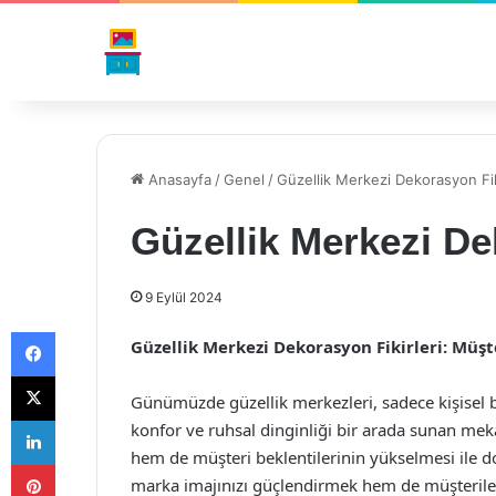
Anasayfa
/
Genel
/
Güzellik Merkezi Dekorasyon Fik
Güzellik Merkezi De
9 Eylül 2024
Facebook
Güzellik Merkezi Dekorasyon Fikirleri: Müşt
X
Günümüzde güzellik merkezleri, sadece kişisel b
LinkedIn
konfor ve ruhsal dinginliği bir arada sunan me
hem de müşteri beklentilerinin yükselmesi ile d
Pinterest
marka imajınızı güçlendirmek hem de müşteriler