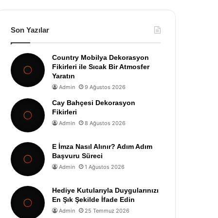
Son Yazılar
Country Mobilya Dekorasyon
Fikirleri ile Sıcak Bir Atmosfer
Yaratın
Admin
9 Ağustos 2026
Cay Bahçesi Dekorasyon
Fikirleri
Admin
8 Ağustos 2026
E İmza Nasıl Alınır? Adım Adım
Başvuru Süreci
Admin
1 Ağustos 2026
Hediye Kutularıyla Duygularınızı
En Şık Şekilde İfade Edin
Admin
25 Temmuz 2026