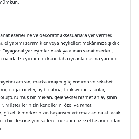
a mümkün.
sanat eserlerine ve dekoratif aksesuarlara yer vermek
olar, el yapımı seramikler veya heykeller; mekânınıza şıklık
. Diyagonal yerleşimlerle askıya alınan sanat eserleri,
 zamanda İzleyicinin mekânı daha iyi anlamasına yardımcı
etini artıran, marka imajını güçlendiren ve rekabet
mi, doğal öğeler, aydınlatma, fonksiyonel alanlar,
le oluşturulmuş bir mekan, geleneksel hizmet anlayışının
. Müşterilerinizin kendilerini özel ve rahat
 güzellik merkezinizin başarısını artırmak adına atılacak
yici bir dekorasyon sadece mekânın fiziksel tasarımından
r.