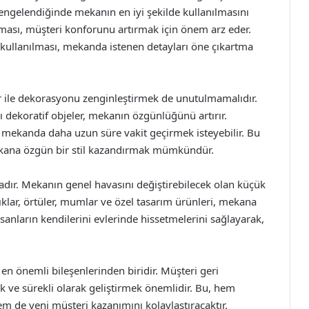
 dengelendiğinde mekanın en iyi şekilde kullanılmasını
ması, müşteri konforunu artırmak için önem arz eder.
kullanılması, mekanda istenen detayları öne çıkartma
ar ile dekorasyonu zenginleştirmek de unutulmamalıdır.
ı dekoratif objeler, mekanın özgünlüğünü artırır.
r mekanda daha uzun süre vakit geçirmek isteyebilir. Bu
 mekana özgün bir stil kazandırmak mümkündür.
dır. Mekanın genel havasını değiştirebilecek olan küçük
tıklar, örtüler, mumlar ve özel tasarım ürünleri, mekana
insanların kendilerini evlerinde hissetmelerini sağlayarak,
n önemli bileşenlerinden biridir. Müşteri geri
 ve sürekli olarak geliştirmek önemlidir. Bu, hem
 de yeni müşteri kazanımını kolaylaştıracaktır.