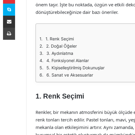
Skype
önem taşır. İşte bu noktada, özgün ve etkili dekor
dönüştürebileceğinize dair bazı öneriler.
E-Posta ile paylaş
Yazdır
1. Renk Seçimi
2. Doğal Öğeler
3. Aydınlatma
4. Fonksiyonel Alanlar
5. Kişiselleştirilmiş Dokunuşlar
6. Sanat ve Aksesuarlar
1. Renk Seçimi
Renkler, bir mekanın atmosferini büyük ölçüde et
renk tonları tercih edilir. Pastel tonları, mavi, ye
mekanla olan etkileşimini artırır. Aynı zamanda,
kurumsal bir estetik oluşturmak da mümkündür.