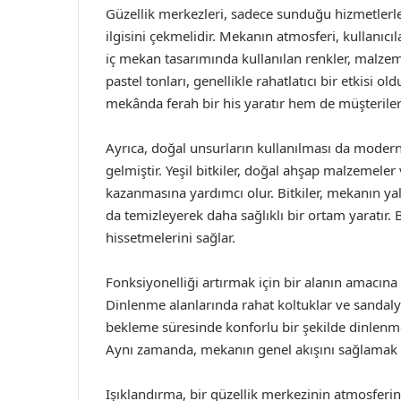
Güzellik merkezleri, sadece sunduğu hizmetlerl
ilgisini çekmelidir. Mekanın atmosferi, kullanıc
iç mekan tasarımında kullanılan renkler, malzem
pastel tonları, genellikle rahatlatıcı bir etkisi o
mekânda ferah bir his yaratır hem de müşterilerin
Ayrıca, doğal unsurların kullanılması da modern
gelmiştir. Yeşil bitkiler, doğal ahşap malzemele
kazanmasına yardımcı olur. Bitkiler, mekanın ya
da temizleyerek daha sağlıklı bir ortam yaratır. 
hissetmelerini sağlar.
Fonksiyonelliği artırmak için bir alanın amacın
Dinlenme alanlarında rahat koltuklar ve sandalye
bekleme süresinde konforlu bir şekilde dinlenme
Aynı zamanda, mekanın genel akışını sağlamak iç
Işıklandırma, bir güzellik merkezinin atmosferin