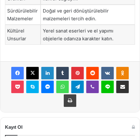
Sürdürülebilir
Doğal ve geri dönüştürülebilir
Malzemeler
malzemeleri tercih edin.
Kültürel
Yerel sanat eserleri ve el yapımı
Unsurlar
objelerle odanıza karakter katın.
Facebook
X
LinkedIn
Tumblr
Pinterest
Reddit
VKontakte
Odnok
Pocket
Skype
Messenger
WhatsApp
Telegram
Viber
Line
E-Posta ile payla
Yazdır
Kayıt Ol