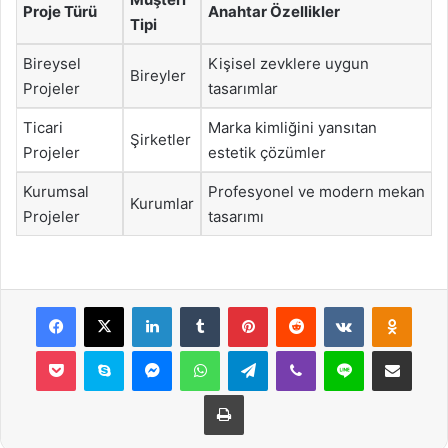
Proje Türü
Anahtar Özellikler
Tipi
Bireysel
Kişisel zevklere uygun
Bireyler
Projeler
tasarımlar
Ticari
Marka kimliğini yansıtan
Şirketler
Projeler
estetik çözümler
Kurumsal
Profesyonel ve modern mekan
Kurumlar
Projeler
tasarımı
Facebook
X
LinkedIn
Tumblr
Pinterest
Reddit
VKontakte
Odnok
Pocket
Skype
Messenger
WhatsApp
Telegram
Viber
Line
E-Posta ile payla
Yazdır