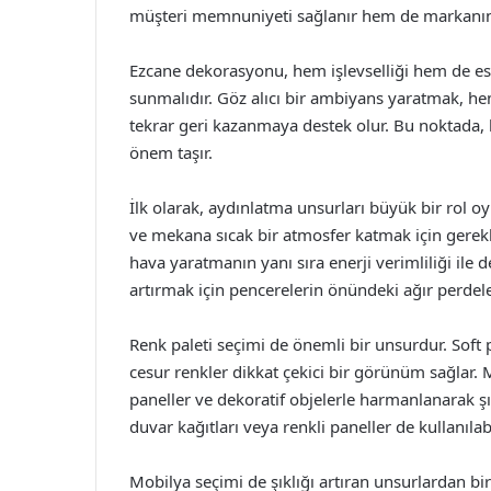
müşteri memnuniyeti sağlanır hem de markanın i
Ezcane dekorasyonu, hem işlevselliği hem de est
sunmalıdır. Göz alıcı bir ambiyans yaratmak, hem
tekrar geri kazanmaya destek olur. Bu noktad
önem taşır.
İlk olarak, aydınlatma unsurları büyük bir rol o
ve mekana sıcak bir atmosfer katmak için gereklid
hava yaratmanın yanı sıra enerji verimliliği ile 
artırmak için pencerelerin önündeki ağır perdele
Renk paleti seçimi de önemli bir unsurdur. Soft pas
cesur renkler dikkat çekici bir görünüm sağlar. 
paneller ve dekoratif objelerle harmanlanarak şı
duvar kağıtları veya renkli paneller de kullanılabi
Mobilya seçimi de şıklığı artıran unsurlardan bir