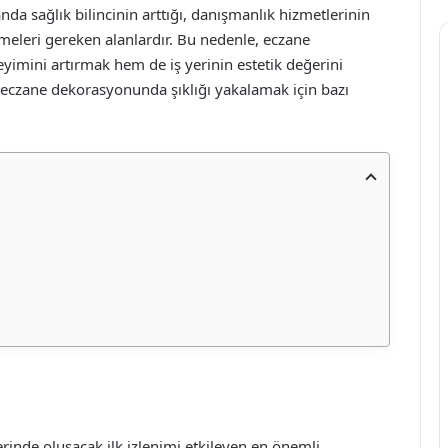
manda sağlık bilincinin arttığı, danışmanlık hizmetlerinin
tmeleri gereken alanlardır. Bu nedenle, eczane
imini artırmak hem de iş yerinin estetik değerini
e eczane dekorasyonunda şıklığı yakalamak için bazı
erinde oluşacak ilk izlenimi etkileyen en önemli