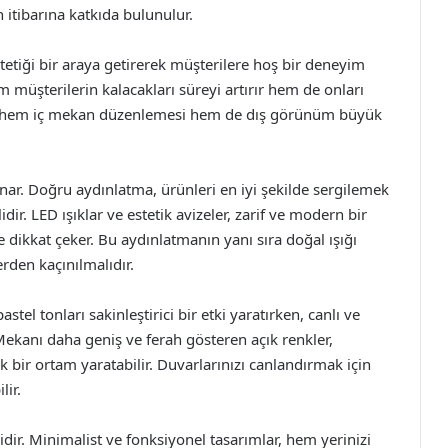
tibarına katkıda bulunulur.
etiği bir araya getirerek müşterilere hoş bir deneyim
 müşterilerin kalacakları süreyi artırır hem de onları
a, hem iç mekan düzenlemesi hem de dış görünüm büyük
ynar. Doğru aydınlatma, ürünleri en iyi şekilde sergilemek
ir. LED ışıklar ve estetik avizeler, zarif ve modern bir
de dikkat çeker. Bu aydınlatmanın yanı sıra doğal ışığı
rden kaçınılmalıdır.
tel tonları sakinleştirici bir etki yaratırken, canlı ve
Mekanı daha geniş ve ferah gösteren açık renkler,
k bir ortam yaratabilir. Duvarlarınızı canlandırmak için
lir.
idir. Minimalist ve fonksiyonel tasarımlar, hem yerinizi