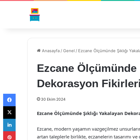
Anasayfa
/
Genel
/
Ezcane Ölçümünde Şıklığı Yakala
Ezcane Ölçümünde Ş
Dekorasyon Fikirler
Facebook
30 Ekim 2024
X
Ezcane Ölçümünde Şıklığı Yakalayan Dekora
LinkedIn
Ezcane, modern yaşamın vazgeçilmez unsurlarında
Pinterest
artan taleplerle birlikte, eczanelerin tasarımı 