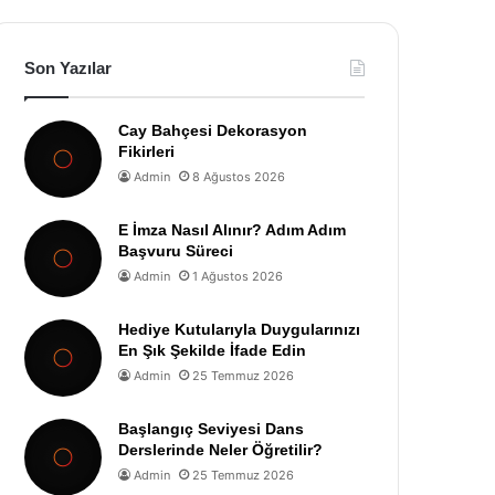
Son Yazılar
Cay Bahçesi Dekorasyon
Fikirleri
Admin
8 Ağustos 2026
E İmza Nasıl Alınır? Adım Adım
Başvuru Süreci
Admin
1 Ağustos 2026
Hediye Kutularıyla Duygularınızı
En Şık Şekilde İfade Edin
Admin
25 Temmuz 2026
Başlangıç Seviyesi Dans
Derslerinde Neler Öğretilir?
Admin
25 Temmuz 2026