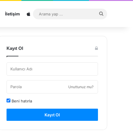
Sitemap
Arama
İletişim
yap
...
Kayıt Ol
Unuttunuz mu?
Beni hatırla
Kayıt Ol