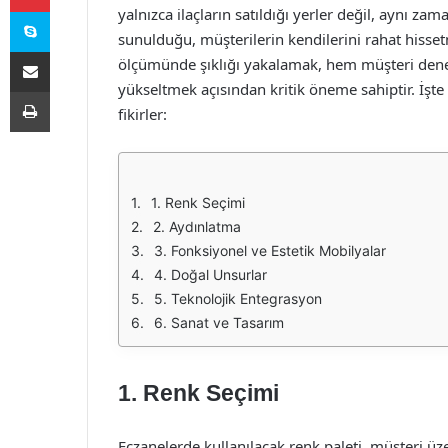
Skype
yalnızca ilaçların satıldığı yerler değil, aynı za
sunulduğu, müşterilerin kendilerini rahat hisse
E-Posta ile paylaş
ölçümünde şıklığı yakalamak, hem müşteri deney
yükseltmek açısından kritik öneme sahiptir. İşt
Yazdır
fikirler:
1. Renk Seçimi
2. Aydınlatma
3. Fonksiyonel ve Estetik Mobilyalar
4. Doğal Unsurlar
5. Teknolojik Entegrasyon
6. Sanat ve Tasarım
1. Renk Seçimi
Eczanelerde kullanılacak renk paleti, müşteri üz