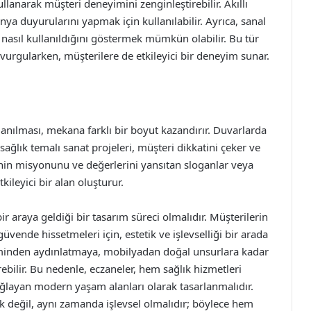
ullanarak müşteri deneyimini zenginleştirebilir. Akıllı
ya duyurularını yapmak için kullanılabilir. Ayrıca, sanal
 nasıl kullanıldığını göstermek mümkün olabilir. Bu tür
 vurgularken, müşterilere de etkileyici bir deneyim sunar.
nılması, mekana farklı bir boyut kazandırır. Duvarlarda
 sağlık temalı sanat projeleri, müşteri dikkatini çeker ve
nenin misyonunu ve değerlerini yansıtan sloganlar veya
ileyici bir alan oluşturur.
r araya geldiği bir tasarım süreci olmalıdır. Müşterilerin
vende hissetmeleri için, estetik ve işlevselliği bir arada
minden aydınlatmaya, mobilyadan doğal unsurlara kadar
rebilir. Bu nedenle, eczaneler, hem sağlık hizmetleri
ğlayan modern yaşam alanları olarak tasarlanmalıdır.
ik değil, aynı zamanda işlevsel olmalıdır; böylece hem