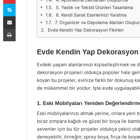
Skype
5. Yastık ve Tekstil Ürünleri Tasarlama
6. Kendi Sanat Eserlerinizi Yaratma
E-Posta ile paylaş
7. Organizer ve Depolama Alanları Oluştu
Yazdır
Evde Kendin Yap Dekorasyon Fikirleri
Evde Kendin Yap Dekorasyon F
Evdeki yaşam alanlarımızı kişiselleştirmek ve d
dekorasyon projeleri oldukça popüler hale gelm
koyan bu projeler, evinize farklı bir dokunuş k
de mükemmel bir yoldur. İşte evde uygulayabile
1. Eski Mobilyaları Yeniden Değerlendirm
Eski mobilyalarınızı atmak yerine, onlara yeni b
biraz zımpara kağıdı ve güzel bir boya ile bamb
sevenler için bu tür projeler oldukça çekici olab
deneyebilir, örneğin; sprey boya, fırça ile boya