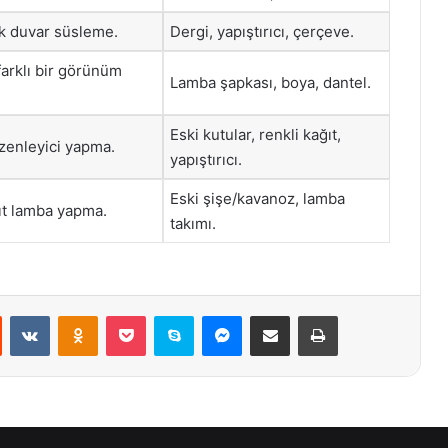
ak duvar süsleme.
Dergi, yapıştırıcı, çerçeve.
farklı bir görünüm
Lamba şapkası, boya, dantel.
Eski kutular, renkli kağıt,
üzenleyici yapma.
yapıştırıcı.
Eski şişe/kavanoz, lamba
ıt lamba yapma.
takımı.
st
Reddit
VKontakte
Odnoklassniki
Pocket
Skype
Messenger
E-Posta ile paylaş
Yazdır