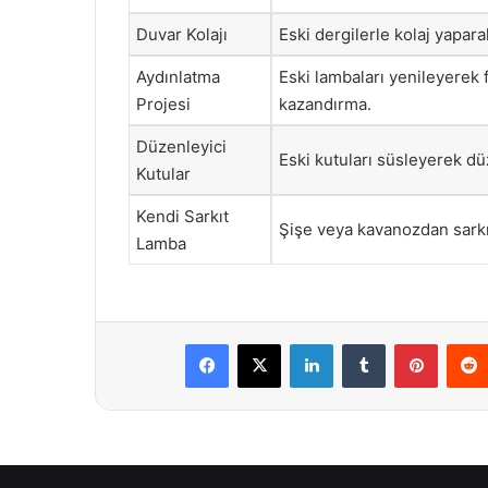
Duvar Kolajı
Eski dergilerle kolaj yapar
Aydınlatma
Eski lambaları yenileyerek 
Projesi
kazandırma.
Düzenleyici
Eski kutuları süsleyerek d
Kutular
Kendi Sarkıt
Şişe veya kavanozdan sark
Lamba
Facebook
X
LinkedIn
Tumblr
Pintere