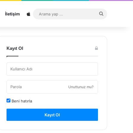
Sitemap
Arama
İletişim
yap
...
Kayıt Ol
Unuttunuz mu?
Beni hatırla
Kayıt Ol