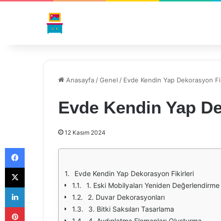
Anasayfa
/
Genel
/
Evde Kendin Yap Dekorasyon Fik
Evde Kendin Yap Dek
12 Kasım 2024
Facebook
X
Evde Kendin Yap Dekorasyon Fikirleri
1. Eski Mobilyaları Yeniden Değerlendirme
LinkedIn
2. Duvar Dekorasyonları
Pinterest
3. Bitki Saksıları Tasarlama
4. Aydınlatma Elemanları Oluşturma