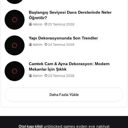
Başlangıç Seviyesi Dans Derslerinde Neler
Öğretilir?
Admin
25 Temmuz 2026
Yapı Dekorasyonunda Son Trendler
Admin
24 Temmuz 2026
Camtek Cam & Ayna Dekorasyon: Modern
Mekanlar İçin Şıklık
Admin
23 Temmuz 2026
Daha Fazla Yükle
Otel kapı kilidi
unblocked games
evden eve nakliyat