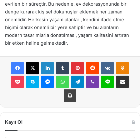
evrilen bir süreçtir. Bu nedenle, ev dekorasyonunda bir
denge kurarak kişisel dokunuşlar eklemek her zaman
önemlidir. Herkesin yaşam alanları, kendini ifade etme
biçimi olarak önemli bir yere sahiptir ve bu alanların
modern tasarımlarla donatılması, yaşam kalitesini artıran
bir etken haline gelmektedir.
Facebook
X
LinkedIn
Tumblr
Pinterest
Reddit
VKontakte
Odnok
Pocket
Skype
Messenger
WhatsApp
Telegram
Viber
Line
E-Posta ile payla
Yazdır
Kayıt Ol