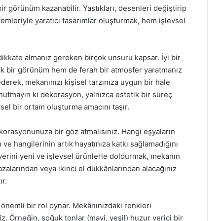
 görünüm kazanabilir. Yastıkları, desenleri değiştirip
temleriyle yaratıcı tasarımlar oluşturmak, hem işlevsel
ikkate almanız gereken birçok unsuru kapsar. İyi bir
tik bir görünüm hem de ferah bir atmosfer yaratmanız
derek, mekanınızı kişisel tarzınıza uygun bir hale
 Unutmayın ki dekorasyon, yalnızca estetik bir süreç
sel bir ortam oluşturma amacını taşır.
korasyonunuza bir göz atmalısınız. Hangi eşyaların
e hangilerinin artık hayatınıza katkı sağlamadığını
yerini yeni ve işlevsel ürünlerle doldurmak, mekanın
ağazalarından veya ikinci el dükkânlarından alacağınız
ır.
önemli bir rol oynar. Mekânınızdaki renkleri
iz. Örneğin, soğuk tonlar (mavi, yeşil) huzur verici bir