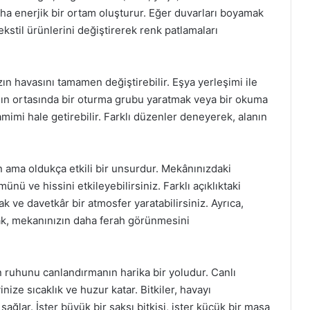
daha enerjik bir ortam oluşturur. Eğer duvarları boyamak
tekstil ürünlerini değiştirerek renk patlamaları
n havasını tamamen değiştirebilir. Eşya yerleşimi ile
danın ortasında bir oturma grubu yaratmak veya bir okuma
amimi hale getirebilir. Farklı düzenler deneyerek, alanın
.
 ama oldukça etkili bir unsurdur. Mekânınızdaki
nü ve hissini etkileyebilirsiniz. Farklı açıklıktaki
ak ve davetkâr bir atmosfer yaratabilirsiniz. Ayrıca,
arak, mekanınızın daha ferah görünmesini
 ruhunu canlandırmanın harika bir yoludur. Canlı
inize sıcaklık ve huzur katar. Bitkiler, havayı
ağlar. İster büyük bir saksı bitkisi, ister küçük bir masa