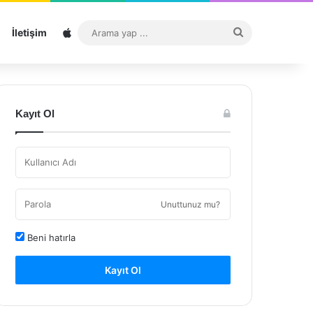
Sitemap
Arama
İletişim
yap
...
Kayıt Ol
Unuttunuz mu?
Beni hatırla
Kayıt Ol