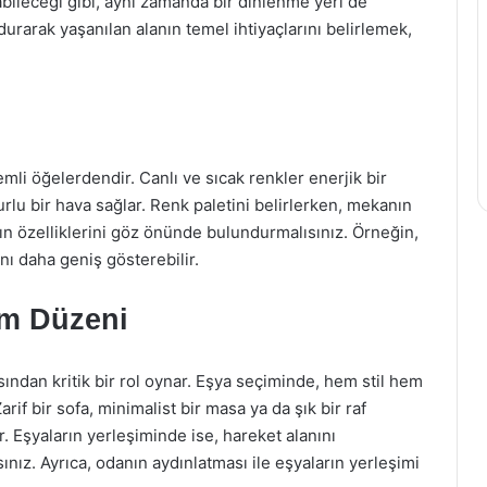
olabileceği gibi, aynı zamanda bir dinlenme yeri de
ndurarak yaşanılan alanın temel ihtiyaçlarını belirlemek,
li öğelerdendir. Canlı ve sıcak renkler enerjik bir
urlu bir hava sağlar. Renk paletini belirlerken, mekanın
rın özelliklerini göz önünde bulundurmalısınız. Örneğin,
nı daha geniş gösterebilir.
im Düzeni
sından kritik bir rol oynar. Eşya seçiminde, hem stil hem
rif bir sofa, minimalist bir masa ya da şık bir raf
. Eşyaların yerleşiminde ise, hareket alanını
ınız. Ayrıca, odanın aydınlatması ile eşyaların yerleşimi