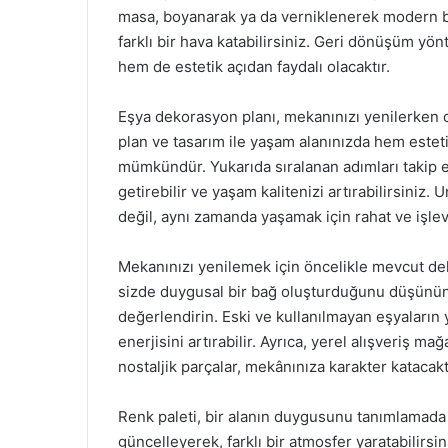
masa, boyanarak ya da verniklenerek modern bir
farklı bir hava katabilirsiniz. Geri dönüşüm yön
hem de estetik açıdan faydalı olacaktır.
Eşya dekorasyon planı, mekanınızı yenilerken d
plan ve tasarım ile yaşam alanınızda hem este
mümkündür. Yukarıda sıralanan adımları takip e
getirebilir ve yaşam kalitenizi artırabilirsiniz.
değil, aynı zamanda yaşamak için rahat ve işlev
Mekanınızı yenilemek için öncelikle mevcut de
sizde duygusal bir bağ oluşturduğunu düşünün v
değerlendirin. Eski ve kullanılmayan eşyaların 
enerjisini artırabilir. Ayrıca, yerel alışveriş m
nostaljik parçalar, mekânınıza karakter katacakt
Renk paleti, bir alanın duygusunu tanımlamada 
güncelleyerek, farklı bir atmosfer yaratabilirsin