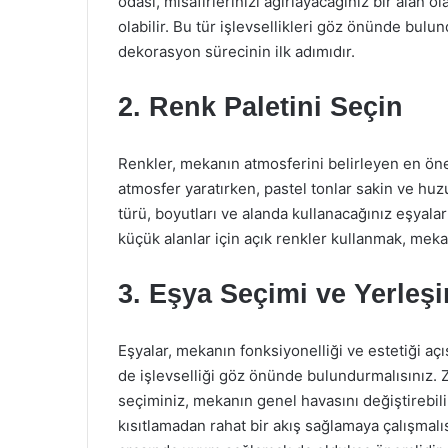
odası, misafirlerinizi ağırlayacağınız bir alan 
olabilir. Bu tür işlevsellikleri göz önünde bulu
dekorasyon sürecinin ilk adımıdır.
2. Renk Paletini Seçin
Renkler, mekanın atmosferini belirleyen en önem
atmosfer yaratırken, pastel tonlar sakin ve huz
türü, boyutları ve alanda kullanacağınız eşyala
küçük alanlar için açık renkler kullanmak, meka
3. Eşya Seçimi ve Yerleş
Eşyalar, mekanın fonksiyonelliği ve estetiği açı
de işlevselliği göz önünde bulundurmalısınız. Za
seçiminiz, mekanın genel havasını değiştirebilir
kısıtlamadan rahat bir akış sağlamaya çalışmalıs