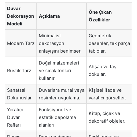
Duvar
Öne Çıkan
Dekorasyon
Açıklama
Özellikler
Modeli
Minimalist
Geometrik
Modern Tarz
dekorasyon
desenler, tek parça
anlayışını benimser.
tablolar.
Doğal malzemeleri
Ahşap ve taş
Rustik Tarz
ve sıcak tonları
dokular.
kullanır.
Sanatsal
Duvarlara mural veya
Kişisel ifade ve
Dokunuşlar
resimler uygulama.
yaratıcı görseller.
Yaratıcı
Fonksiyonel ve
Kitap, çiçek ve
Duvar
estetik depolama
dekoratif objeler.
Rafları
alanları.
Duvar
Renk ve desen
Farklı doku ve