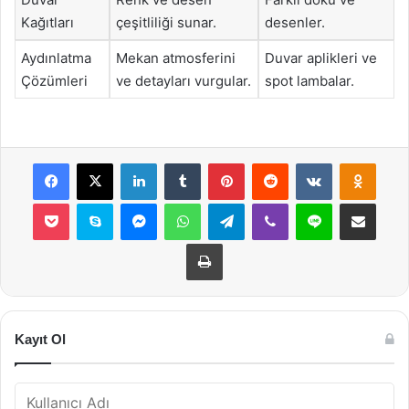
Kağıtları
çeşitliliği sunar.
desenler.
Aydınlatma
Mekan atmosferini
Duvar aplikleri ve
Çözümleri
ve detayları vurgular.
spot lambalar.
Facebook
X
LinkedIn
Tumblr
Pinterest
Reddit
VKontakte
Odnok
Pocket
Skype
Messenger
WhatsApp
Telegram
Viber
Line
E-Posta ile payla
Yazdır
Kayıt Ol