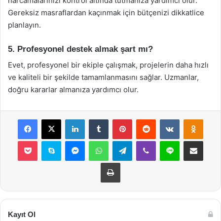
harcamalarınızı kontrol altında tutmanıza yardımcı olur.
Gereksiz masraflardan kaçınmak için bütçenizi dikkatlice
planlayın.
5. Profesyonel destek almak şart mı?
Evet, profesyonel bir ekiple çalışmak, projelerin daha hızlı
ve kaliteli bir şekilde tamamlanmasını sağlar. Uzmanlar,
doğru kararlar almanıza yardımcı olur.
Facebook
X
LinkedIn
Tumblr
Pinterest
Reddit
VKontakte
Odnok
Pocket
Skype
Messenger
WhatsApp
Telegram
Viber
Line
E-Posta ile payla
Yazdır
Kayıt Ol