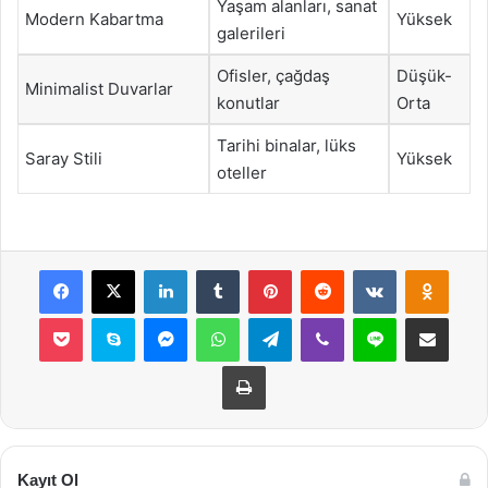
Yaşam alanları, sanat
Modern Kabartma
Yüksek
galerileri
Ofisler, çağdaş
Düşük-
Minimalist Duvarlar
konutlar
Orta
Tarihi binalar, lüks
Saray Stili
Yüksek
oteller
Facebook
X
LinkedIn
Tumblr
Pinterest
Reddit
VKontakte
Odnok
Pocket
Skype
Messenger
WhatsApp
Telegram
Viber
Line
E-Posta ile payla
Yazdır
Kayıt Ol