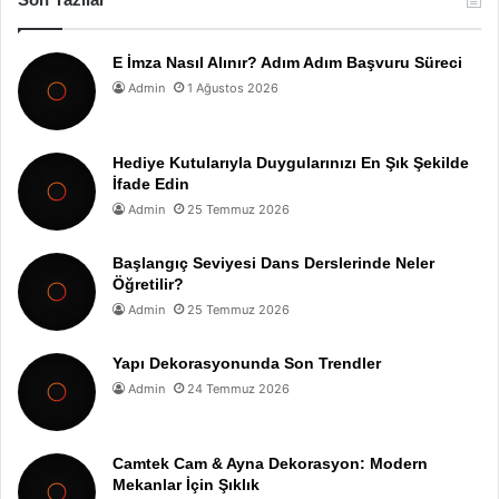
E İmza Nasıl Alınır? Adım Adım Başvuru Süreci
Admin
1 Ağustos 2026
Hediye Kutularıyla Duygularınızı En Şık Şekilde
İfade Edin
Admin
25 Temmuz 2026
Başlangıç Seviyesi Dans Derslerinde Neler
Öğretilir?
Admin
25 Temmuz 2026
Yapı Dekorasyonunda Son Trendler
Admin
24 Temmuz 2026
Camtek Cam & Ayna Dekorasyon: Modern
Mekanlar İçin Şıklık