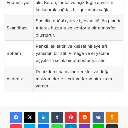
Endüstriyel
alır. Beton, metal ve açık tuğla duvarlar
kullanarak çağdaş bir görünüm sağlar.
Sadelik, doğal ışık ve işlevselliği ön planda
Skandinav
tutarak huzurlu ve konforlu bir atmosfer
oluşturur.
Renkli, eklektik ve kişisel hikayeleri
Bohem
yansıtan bir stil. Vintage ve el yapımı
eşyalarla sıcak bir atmosfer yaratır.
Denizden ilham alan renkler ve doğal
Akdeniz
malzemelerle sıcak ve ferah bir ortam
yaratır.
Facebook
X
LinkedIn
Tumblr
Pinterest
Reddit
VKontakte
Odnok
Pocket
Skype
Messenger
WhatsApp
Telegram
Viber
Line
E-Posta ile payla