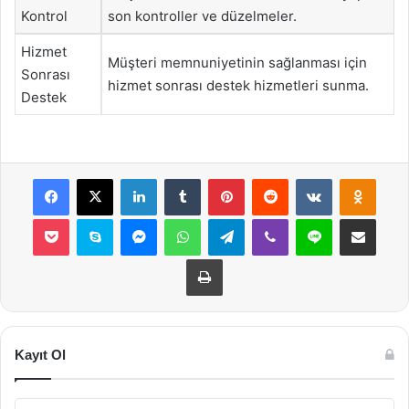
Kontrol
son kontroller ve düzelmeler.
Hizmet
Müşteri memnuniyetinin sağlanması için
Sonrası
hizmet sonrası destek hizmetleri sunma.
Destek
Facebook
X
LinkedIn
Tumblr
Pinterest
Reddit
VKontakte
Odnok
Pocket
Skype
Messenger
WhatsApp
Telegram
Viber
Line
E-Posta ile payla
Yazdır
Kayıt Ol