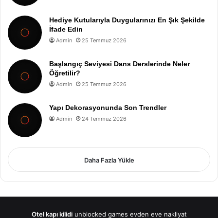
Hediye Kutularıyla Duygularınızı En Şık Şekilde
İfade Edin
Admin
25 Temmuz 2026
Başlangıç Seviyesi Dans Derslerinde Neler
Öğretilir?
Admin
25 Temmuz 2026
Yapı Dekorasyonunda Son Trendler
Admin
24 Temmuz 2026
Daha Fazla Yükle
Otel kapı kilidi
unblocked games
evden eve nakliyat