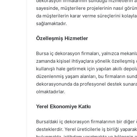
dekorasyon firmalarının sunduğu hizmetlerin ara
sayesinde, müşterilere projelerinin nasıl gör
da müşterilerin karar verme süreçlerini kolayla
sağlamaktadır.
Özelleşmiş Hizmetler
Bursa iç dekorasyon firmaları, yalnızca mekanl
zamanda kişisel ihtiyaçlara yönelik özelleşmiş
kullanışlı hale getirmek için yapılan akıllı depo
düzenlenmiş yaşam alanları, bu firmaların sundu
dekorasyonunda da profesyonel destek sunarak
olmaktadırlar.
Yerel Ekonomiye Katkı
Bursa’daki iç dekorasyon firmalarının bir diğer
desteklerdir. Yerel üreticilerle iş birliği yapa
bulunmakta, istihdam yaratmakta ve bölgenin e