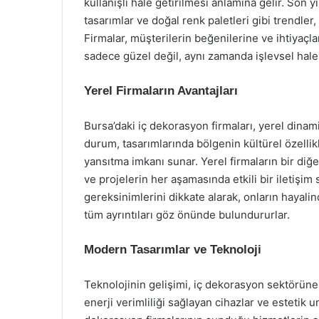
kullanışlı hale getirilmesi anlamına gelir. Son y
tasarımlar ve doğal renk paletleri gibi trendle
Firmalar, müşterilerin beğenilerine ve ihtiyaçl
sadece güzel değil, aynı zamanda işlevsel hale
Yerel Firmaların Avantajları
Bursa’daki iç dekorasyon firmaları, yerel dinamik
durum, tasarımlarında bölgenin kültürel özellikl
yansıtma imkanı sunar. Yerel firmaların bir diğer
ve projelerin her aşamasında etkili bir iletişim 
gereksinimlerini dikkate alarak, onların hayal
tüm ayrıntıları göz önünde bulundururlar.
Modern Tasarımlar ve Teknoloji
Teknolojinin gelişimi, iç dekorasyon sektörüne 
enerji verimliliği sağlayan cihazlar ve estetik 