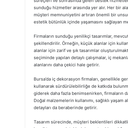
süreçleri ve sonrasında gelen destek hizmetleri
sunduğu hizmetler arasında yer alır. Her bir ala
müşteri memnuniyetini artıran önemli bir unsu
estetik bütünlük içinde yaşamasını sağlayan me
Firmaların sunduğu yenilikçi tasarımlar, mevc
şekillendirilir. Örneğin, küçük alanlar için kull
alanlar için zarif ve şık tasarımlar oluşturulma
seçiminde yapılan detaylı çalışmalar, iç mekan
alanlarını daha çekici hale getirir.
Bursa’da iç dekorasyon firmaları, genellikle g
kullanarak sürdürülebilirliğe de katkıda bulun
giderek daha fazla benimsenirken, firmaların da
Doğal malzemelerin kullanımı, sağlıklı yaşam al
detayları da beraberinde getirir.
Tasarım sürecinde, müşteri beklentileri dikkatli