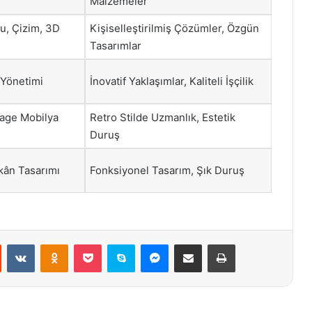
Malzemeler
u, Çizim, 3D
Kişiselleştirilmiş Çözümler, Özgün
Tasarımlar
 Yönetimi
İnovatif Yaklaşımlar, Kaliteli İşçilik
tage Mobilya
Retro Stilde Uzmanlık, Estetik
Duruş
ekân Tasarımı
Fonksiyonel Tasarım, Şık Duruş
st
Reddit
VKontakte
Odnoklassniki
Pocket
Skype
Messenger
E-Posta ile paylaş
Yazdır