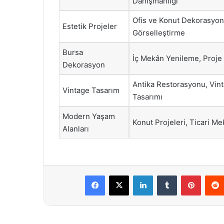
Danışmanlığı
Ofis ve Konut Dekorasyon
Estetik Projeler
Görselleştirme
Bursa
İç Mekân Yenileme, Proje
Dekorasyon
Antika Restorasyonu, Vin
Vintage Tasarım
Tasarımı
Modern Yaşam
Konut Projeleri, Ticari M
Alanları
Facebook
X
LinkedIn
Tumblr
Pintere