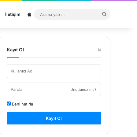
Sitemap
Arama
İletişim
yap
...
Kayıt Ol
Unuttunuz mu?
Beni hatırla
Kayıt Ol