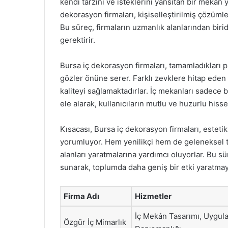
kendi tarzını ve isteklerini yansıtan bir mekân
dekorasyon firmaları, kişiselleştirilmiş çözüml
Bu süreç, firmaların uzmanlık alanlarından biridi
gerektirir.
Bursa iç dekorasyon firmaları, tamamladıkları pr
gözler önüne serer. Farklı zevklere hitap eden
kaliteyi sağlamaktadırlar. İç mekanları sadece b
ele alarak, kullanıcıların mutlu ve huzurlu hiss
Kısacası, Bursa iç dekorasyon firmaları, estetik
yorumluyor. Hem yenilikçi hem de geleneksel ta
alanları yaratmalarına yardımcı oluyorlar. Bu sü
sunarak, toplumda daha geniş bir etki yaratmayı
Firma Adı
Hizmetler
İç Mekân Tasarımı, Uygul
Özgür İç Mimarlık