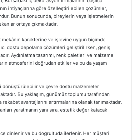
, Bursa’daki iç dekorasyon firmalarının başlıca
nın ihtiyaçlarına göre özelleştirilebilen çözümler,
rdur. Bunun sonucunda, bireylerin veya işletmelerin
kanlar ortaya çıkmaktadır.
ut mekânın karakterine ve işlevine uygun biçimde
anıcı dostu depolama çözümleri geliştirilirken, geniş
ktadır. Aydınlatma tasarımı, renk paletleri ve malzeme
ların atmosferini doğrudan etkiler ve bu da yaşam
eri dönüştürülebilir ve çevre dostu malzemeler
maktadır. Bu yaklaşım, günümüz toplumu tarafından
 rekabet avantajlarını artırmalarına olanak tanımaktadır.
anları yaratmanın yanı sıra, estetik değer katacak
ce dinlenir ve bu doğrultuda ilerlenir. Her müşteri,