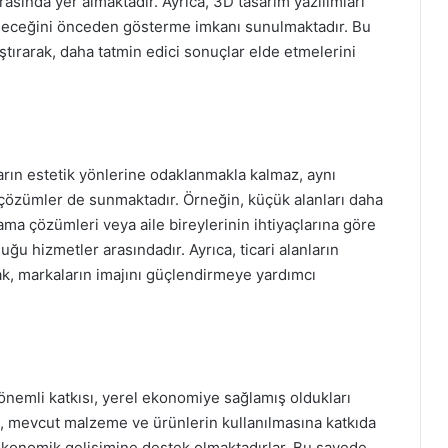
sında yer almaktadır. Ayrıca, 3D tasarım yazılımları
üneceğini önceden gösterme imkanı sunulmaktadır. Bu
ştırarak, daha tatmin edici sonuçlar elde etmelerini
arın estetik yönlerine odaklanmakla kalmaz, aynı
 çözümler de sunmaktadır. Örneğin, küçük alanları daha
lama çözümleri veya aile bireylerinin ihtiyaçlarına göre
ğu hizmetler arasındadır. Ayrıca, ticari alanların
, markaların imajını güçlendirmeye yardımcı
 önemli katkısı, yerel ekonomiye sağlamış oldukları
rak, mevcut malzeme ve ürünlerin kullanılmasına katkıda
konomik gelişimine destek olmaktadırlar. Bu sayede,