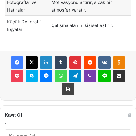
Fotoğraflar ve
Motivasyonu artırır, sıcak bir
Hatıralar
atmosfer yaratır.
Küçük Dekoratif
Çalışma alanını kişiselleştirir.
Eşyalar
Facebook
X
LinkedIn
Tumblr
Pinterest
Reddit
VKontakte
Odnok
Pocket
Skype
Messenger
WhatsApp
Telegram
Viber
Line
E-Posta ile payla
Yazdır
Kayıt Ol