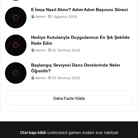
E İmza Nasıl Alınır? Adım Adım Başvuru Süreci
Admin
1 Ağustos 2026
Hediye Kutularıyla Duygularınızı En Şık Şekilde
İfade Edin
Admin
25 Temmuz 2026
Başlangıç Seviyesi Dans Derslerinde Neler
Öğretilir?
Admin
25 Temmuz 2026
Daha Fazla Yükle
Otel kapı kilidi
unblocked games
evden eve nakliyat