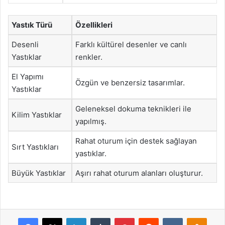
Yastık Türü
Özellikleri
Desenli
Farklı kültürel desenler ve canlı
Yastıklar
renkler.
El Yapımı
Özgün ve benzersiz tasarımlar.
Yastıklar
Geleneksel dokuma teknikleri ile
Kilim Yastıklar
yapılmış.
Rahat oturum için destek sağlayan
Sırt Yastıkları
yastıklar.
Büyük Yastıklar
Aşırı rahat oturum alanları oluşturur.
Facebook
X
LinkedIn
Tumblr
Pinterest
Reddit
VKontakte
Odnok