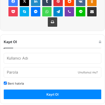
Pocket
Skype
Messenger
WhatsApp
Telegram
Viber
Line
E-Posta ile payla
Yazdır
Kayıt Ol
Unuttunuz mu?
Beni hatırla
Kayıt Ol