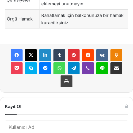
eklemeyi unutmayın.
Rahatlamak için balkonunuza bir hamak
Örgü Hamak
kurabilirsiniz.
Facebook
X
LinkedIn
Tumblr
Pinterest
Reddit
VKontakte
Odnok
Pocket
Skype
Messenger
WhatsApp
Telegram
Viber
Line
E-Posta ile payla
Yazdır
Kayıt Ol