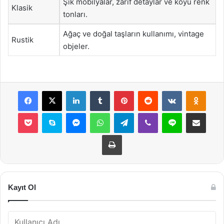
Şık mobilyalar, zarif detaylar ve koyu renk
Klasik
tonları.
Ağaç ve doğal taşların kullanımı, vintage
Rustik
objeler.
Facebook
X
LinkedIn
Tumblr
Pinterest
Reddit
VKontakte
Odnok
Pocket
Skype
Messenger
WhatsApp
Telegram
Viber
Line
E-Posta ile payla
Yazdır
Kayıt Ol