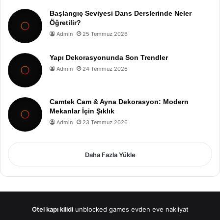
Başlangıç Seviyesi Dans Derslerinde Neler
Öğretilir?
Admin
25 Temmuz 2026
Yapı Dekorasyonunda Son Trendler
Admin
24 Temmuz 2026
Camtek Cam & Ayna Dekorasyon: Modern
Mekanlar İçin Şıklık
Admin
23 Temmuz 2026
Daha Fazla Yükle
Otel kapı kilidi
unblocked games
evden eve nakliyat