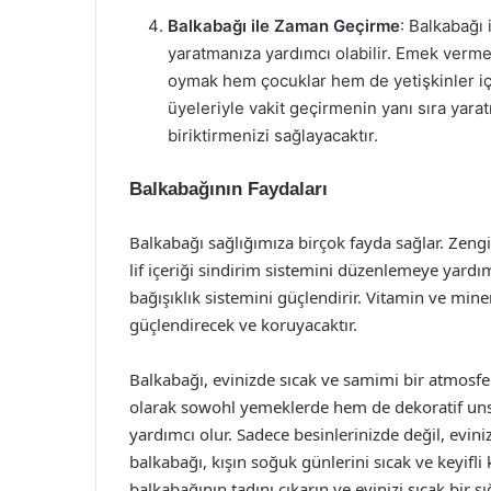
Balkabağı ile Zaman Geçirme
: Balkabağı 
yaratmanıza yardımcı olabilir. Emek verme
oymak hem çocuklar hem de yetişkinler için e
üyeleriyle vakit geçirmenin yanı sıra yaratıc
biriktirmenizi sağlayacaktır.
Balkabağının Faydaları
Balkabağı sağlığımıza birçok fayda sağlar. Zengi
lif içeriği sindirim sistemini düzenlemeye yardım
bağışıklık sistemini güçlendirir. Vitamin ve min
güçlendirecek ve koruyacaktır.
Balkabağı, evinizde sıcak ve samimi bir atmosfer
olarak sowohl yemeklerde hem de dekoratif uns
yardımcı olur. Sadece besinlerinizde değil, evini
balkabağı, kışın soğuk günlerini sıcak ve keyif
balkabağının tadını çıkarın ve evinizi sıcak bir sı