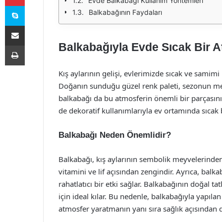
Evde Balkabağı Kullanım Yöntemleri
Skype
Balkabağının Faydaları
E-Posta ile paylaş
Balkabağıyla Evde Sıcak Bir A
Yazdır
Kış aylarının gelişi, evlerimizde sıcak ve samim
Doğanın sunduğu güzel renk paleti, sezonun mevs
balkabağı da bu atmosferin önemli bir parçasını
de dekoratif kullanımlarıyla ev ortamında sıcak b
Balkabağı Neden Önemlidir?
Balkabağı, kış aylarının sembolik meyvelerinden 
vitamini ve lif açısından zengindir. Ayrıca, balka
rahatlatıcı bir etki sağlar. Balkabağının doğal ta
için ideal kılar. Bu nedenle, balkabağıyla yapılan 
atmosfer yaratmanın yanı sıra sağlık açısından d