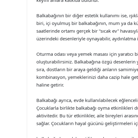
keyifli anlara katkıda bulunur.
Balkabağının bir diğer estetik kullanımı ise, ışıkl
biri, içi oyulmuş bir balkabağının, mum ya da kü
saatlerinde ortamı gerçek bir “sıcak ev” havasıyl
üzerindeki desenleriyle oynayabilir, aydınlatma i
Oturma odası veya yemek masası için yaratıcı bi
oluşturabilirsiniz. Balkabağına özgü desenlerin y
sıra, dostların bir araya geldiği anların samimiyet
kombinasyon, yemeklerinizi daha cazip hale geti
haline getirir.
Balkabağı ayrıca, evde kullanılabilecek eğlenceli
Çocuklarla birlikte balkabağı oyma etkinlikleri
aktivitedir. Bu tür etkinlikler, aile bireyleri ara
sağlar. Çocukların hayal gücünü geliştirmeleri içi