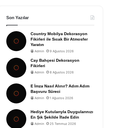
Son Yazılar
Country Mobilya Dekorasyon
Fikirleri ile Sıcak Bir Atmosfer
Yaratın
Admin
9 Ağustos 2026
Cay Bahçesi Dekorasyon
Fikirleri
Admin
8 Ağustos 2026
E İmza Nasıl Alınır? Adım Adım
Başvuru Süreci
Admin
1 Ağustos 2026
Hediye Kutularıyla Duygularınızı
En Şık Şekilde İfade Edin
Admin
25 Temmuz 2026