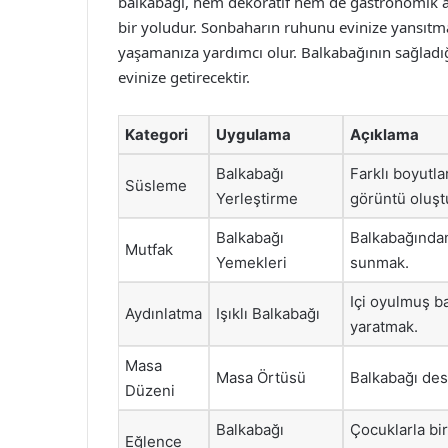
balkabağı, hem dekoratif hem de gastronomik 
bir yoludur. Sonbaharın ruhunu evinize yansıtman
yaşamanıza yardımcı olur. Balkabağının sağladığı e
evinize getirecektir.
Kategori
Uygulama
Açıklama
Balkabağı
Farklı boyutla
Süsleme
Yerleştirme
görüntü oluşt
Balkabağı
Balkabağından 
Mutfak
Yemekleri
sunmak.
Içi oyulmuş b
Aydınlatma
Işıklı Balkabağı
yaratmak.
Masa
Masa Örtüsü
Balkabağı des
Düzeni
Balkabağı
Çocuklarla bir
Eğlence