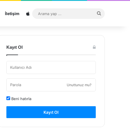
Sitemap
Arama
İletişim
yap
...
Kayıt Ol
Unuttunuz mu?
Beni hatırla
Kayıt Ol