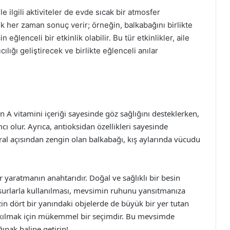
ile ilgili aktiviteler de evde sıcak bir atmosfer
k her zaman sonuç verir; örneğin, balkabağını birlikte
ğlenceli bir etkinlik olabilir. Bu tür etkinlikler, aile
ılığı geliştirecek ve birlikte eğlenceli anılar
n A vitamini içeriği sayesinde göz sağlığını desteklerken,
cı olur. Ayrıca, antioksidan özellikleri sayesinde
eral açısından zengin olan balkabağı, kış aylarında vücudu
 yaratmanın anahtarıdır. Doğal ve sağlıklı bir besin
urlarla kullanılması, mevsimin ruhunu yansıtmanıza
zin dört bir yanındaki objelerde de büyük bir yer tutan
li kılmak için mükemmel bir seçimdir. Bu mevsimde
ğınak haline getirin!