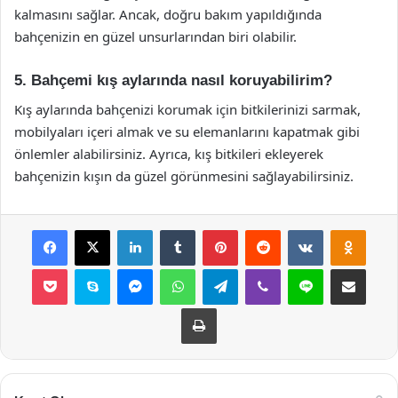
kalmasını sağlar. Ancak, doğru bakım yapıldığında
bahçenizin en güzel unsurlarından biri olabilir.
5. Bahçemi kış aylarında nasıl koruyabilirim?
Kış aylarında bahçenizi korumak için bitkilerinizi sarmak,
mobilyaları içeri almak ve su elemanlarını kapatmak gibi
önlemler alabilirsiniz. Ayrıca, kış bitkileri ekleyerek
bahçenizin kışın da güzel görünmesini sağlayabilirsiniz.
Facebook
X
LinkedIn
Tumblr
Pinterest
Reddit
VKontakte
Odnok
Pocket
Skype
Messenger
WhatsApp
Telegram
Viber
Line
E-Posta ile payla
Yazdır