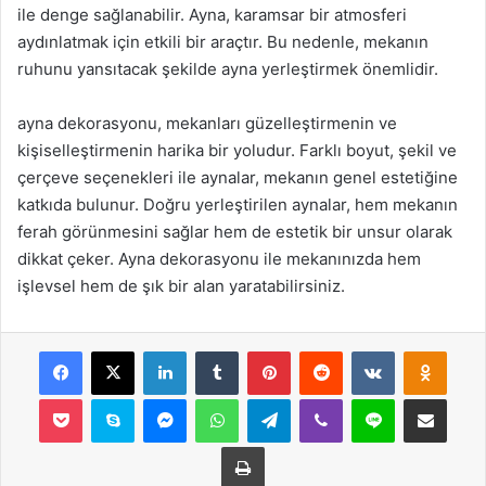
ile denge sağlanabilir. Ayna, karamsar bir atmosferi
aydınlatmak için etkili bir araçtır. Bu nedenle, mekanın
ruhunu yansıtacak şekilde ayna yerleştirmek önemlidir.
ayna dekorasyonu, mekanları güzelleştirmenin ve
kişiselleştirmenin harika bir yoludur. Farklı boyut, şekil ve
çerçeve seçenekleri ile aynalar, mekanın genel estetiğine
katkıda bulunur. Doğru yerleştirilen aynalar, hem mekanın
ferah görünmesini sağlar hem de estetik bir unsur olarak
dikkat çeker. Ayna dekorasyonu ile mekanınızda hem
işlevsel hem de şık bir alan yaratabilirsiniz.
Facebook
X
LinkedIn
Tumblr
Pinterest
Reddit
VKontakte
Odnok
Pocket
Skype
Messenger
WhatsApp
Telegram
Viber
Line
E-Posta ile payla
Yazdır