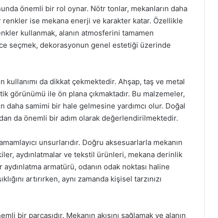
da önemli bir rol oynar. Nötr tonlar, mekanların daha
renkler ise mekana enerji ve karakter katar. Özellikle
enkler kullanmak, alanın atmosferini tamamen
tlice seçmek, dekorasyonun genel estetiği üzerinde
 kullanımı da dikkat çekmektedir. Ahşap, taş ve metal
tik görünümü ile ön plana çıkmaktadır. Bu malzemeler,
nın daha samimi bir hale gelmesine yardımcı olur. Doğal
ndan da önemli bir adım olarak değerlendirilmektedir.
amamlayıcı unsurlarıdır. Doğru aksesuarlarla mekanın
iler, aydınlatmalar ve tekstil ürünleri, mekana derinlik
bir aydınlatma armatürü, odanın odak noktası haline
klığını artırırken, aynı zamanda kişisel tarzınızı
li bir parçasıdır. Mekanın akışını sağlamak ve alanın