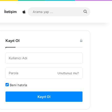
Sitemap
Arama
İletişim
yap
...
Kayıt Ol
Unuttunuz mu?
Beni hatırla
Kayıt Ol