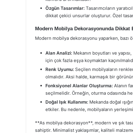
Özgün Tasarımlar:
Tasarımcıların yaratıcı
dikkat çekici unsurlar oluşturur. Özel tasar
Modern Mobilya Dekorasyonunda Dikkat E
Modern mobilya dekorasyonu yaparken, bazı ön
Alan Analizi:
Mekanın boyutları ve yapısı, 
için çok fazla eşya koymaktan kaçınılmalıdı
Renk Uyumu:
Seçilen mobilyaların renkler
olmalıdır. Aksi halde, karmaşık bir görünüm
Fonksiyonel Alanlar Oluşturma:
Alanın fa
seçilmelidir. Örneğin, oturma odasında he
Doğal Işık Kullanımı:
Mekanda doğal ışığın 
etkiler. Bu nedenle, mobilyaların yerleşim
**As mobilya dekorasyon**, modern ve şık tasa
sahiptir. Minimalist yaklaşımlar, kaliteli malz