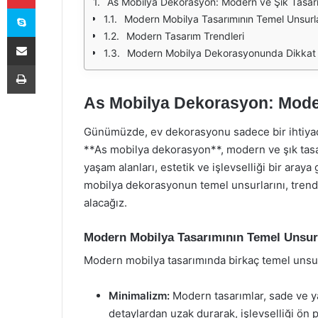
As Mobilya Dekorasyon: Modern ve Şık Tasar
Skype
Modern Mobilya Tasarımının Temel Unsurla
Modern Tasarım Trendleri
E-Posta ile paylaş
Modern Mobilya Dekorasyonunda Dikkat 
Yazdır
As Mobilya Dekorasyon: Moder
Günümüzde, ev dekorasyonu sadece bir ihtiyaç d
**As mobilya dekorasyon**, modern ve şık tasar
yaşam alanları, estetik ve işlevselliği bir aray
mobilya dekorasyonun temel unsurlarını, trendle
alacağız.
Modern Mobilya Tasarımının Temel Unsur
Modern mobilya tasarımında birkaç temel unsur
Minimalizm:
Modern tasarımlar, sade ve ya
detaylardan uzak durarak, işlevselliği ön p