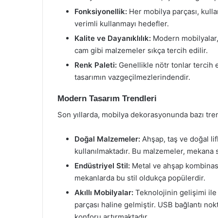
Fonksiyonellik:
Her mobilya parçası, kullan
verimli kullanmayı hedefler.
Kalite ve Dayanıklılık:
Modern mobilyalar,
cam gibi malzemeler sıkça tercih edilir.
Renk Paleti:
Genellikle nötr tonlar tercih e
tasarımın vazgeçilmezlerindendir.
Modern Tasarım Trendleri
Son yıllarda, mobilya dekorasyonunda bazı tre
Doğal Malzemeler:
Ahşap, taş ve doğal li
kullanılmaktadır. Bu malzemeler, mekana s
Endüstriyel Stil:
Metal ve ahşap kombinasyo
mekanlarda bu stil oldukça popülerdir.
Akıllı Mobilyalar:
Teknolojinin gelişimi ile 
parçası haline gelmiştir. USB bağlantı nokt
konforu artırmaktadır.