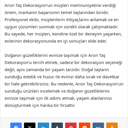
Aron Taş Dekorasyon’un müşteri memnuniyetine verdiği
önem, markanın başarısının temel taşlarından biridir.
Profesyonel ekibi, müşterilerin ihtiyaçlarını anlamak ve en
uygun çözümleri sunmak için sürekli olarak çalışmaktadır.
Bu sayede, her müşteri, kendine özel bir deneyim yaşarken,
evlerinin dekorasyonunda en iyi sonuçları elde eder.
Doğanın güzelliklerini evinize taşımak için Aron Taş
Dekorasyon’u tercih etmek, sadece bir dekorasyon seçeneği
değil, aynı zamanda bir yaşam tarzıdır. Doğal taşların
sunduğu estetik ve huzur ile evinizi daha sıcak ve davetkar
bir hale getirebilirsiniz. Bu nedenle, Aron Taş Dekorasyon’un
sunduğu ürünleri incelemek ve doğanın güzelliklerini
evinize taşımak için ilk adımı atmak, yaşam alanlarınızı
dönüştürmek için harika bir fırsattır.
Facebook
X
LinkedIn
Tumblr
Pinterest
Reddit
VKontakte
Odnok