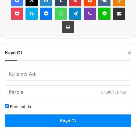
Pocket
Skype
Messenger
WhatsApp
Telegram
Viber
Line
E-Posta ile payla
Yazdır
Kayıt Ol
Unuttunuz mu?
Beni hatırla
Kayıt Ol