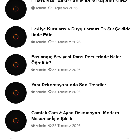
E İmza Nasıl Alınır? Adım Adım Başvuru Süreci
Admin
1 Ağustos 2026
Hediye Kutularıyla Duygularınızı En Şık Şekilde
İfade Edin
Admin
25 Temmuz 2026
Başlangıç Seviyesi Dans Derslerinde Neler
Öğretilir?
Admin
25 Temmuz 2026
Yapı Dekorasyonunda Son Trendler
Admin
24 Temmuz 2026
Camtek Cam & Ayna Dekorasyon: Modern
Mekanlar İçin Şıklık
Admin
23 Temmuz 2026