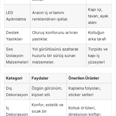
Kapı içi,
LED
Aracın iç ortamını
tavan, ayak
Aydınlatma
renklendiren ışıklar.
alanı
Destek
Oturuş konforunu artıran
Koltuğun
Yastıkları
yastıklar.
arka tarafı
Ses
Yol gürültüsünü azaltarak
Torpido ve
İzolasyon
huzurlu bir sürüş sunan
kapı iç
Malzemeleri
malzemeler.
yüzeyleri
Kategori
Faydalar
Önerilen Ürünler
Dış
Özgün görünüm,
Kaplama folyoları,
Dekorasyon
kişisel stil.
sticker setleri
Konfor, estetik ve
İç
Koltuk örtüleri,
sıcak bir
Dekorasyon
direksiyon kılıfları