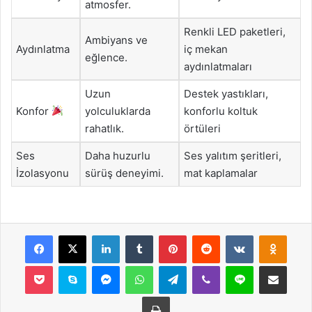
atmosfer.
Renkli LED paketleri,
Ambiyans ve
Aydınlatma
iç mekan
eğlence.
aydınlatmaları
Uzun
Destek yastıkları,
Konfor
yolculuklarda
konforlu koltuk
rahatlık.
örtüleri
Ses
Daha huzurlu
Ses yalıtım şeritleri,
İzolasyonu
sürüş deneyimi.
mat kaplamalar
Facebook
X
LinkedIn
Tumblr
Pinterest
Reddit
VKontakte
Odnok
Pocket
Skype
Messenger
WhatsApp
Telegram
Viber
Line
E-Posta ile payla
Yazdır