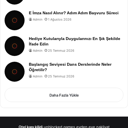
E İmza Nasıl Alınır? Adım Adım Başvuru Süreci
Admin
1 Ağustos 2026
Hediye Kutularıyla Duygularınızı En Şık Şekilde
İfade Edin
Admin
25 Temmuz 2026
Başlangıç Seviyesi Dans Derslerinde Neler
Öğretilir?
Admin
25 Temmuz 2026
Daha Fazla Yükle
Otel kapı kilidi
unblocked games
evden eve nakliyat