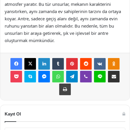
atmosfer yaratır. Bu tür unsurlar, mekanın karakterini
yansıtırken, aynı zamanda ev sahiplerinin tarzını da ortaya
koyar. Antre, sadece geçiş alanı değil, aynı zamanda evin
ruhunu yansıtan bir alan olmalıdır. Bu nedenle, tüm bu
unsurları bir araya getirerek, şık ve işlevsel bir antre
oluşturmak mümkündür.
Facebook
X
LinkedIn
Tumblr
Pinterest
Reddit
VKontakte
Odnok
Pocket
Skype
Messenger
WhatsApp
Telegram
Viber
Line
E-Posta ile payla
Yazdır
Kayıt Ol