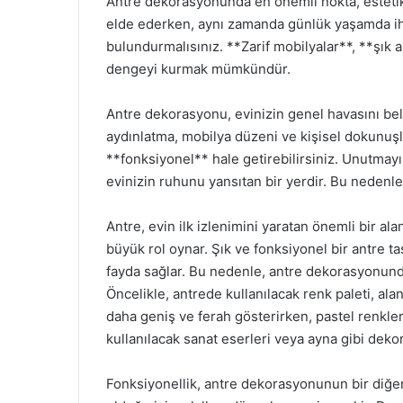
Antre dekorasyonunda en önemli nokta, estetik 
elde ederken, aynı zamanda günlük yaşamda ih
bulundurmalısınız. **Zarif mobilyalar**, **şık
dengeyi kurmak mümkündür.
Antre dekorasyonu, evinizin genel havasını bel
aydınlatma, mobilya düzeni ve kişisel dokunuşl
**fonksiyonel** hale getirebilirsiniz. Unutmayı
evinizin ruhunu yansıtan bir yerdir. Bu nedenle, 
Antre, evin ilk izlenimini yaratan önemli bir al
büyük rol oynar. Şık ve fonksiyonel bir antre t
fayda sağlar. Bu nedenle, antre dekorasyonunda
Öncelikle, antrede kullanılacak renk paleti, alan
daha geniş ve ferah gösterirken, pastel renkler 
kullanılacak sanat eserleri veya ayna gibi dekora
Fonksiyonellik, antre dekorasyonunun bir diğer