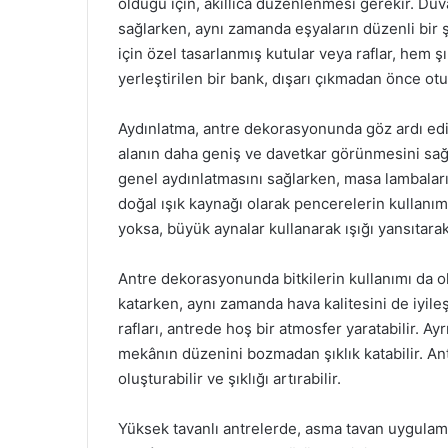
olduğu için, akıllıca düzenlenmesi gerekir. Duva
sağlarken, aynı zamanda eşyaların düzenli bir ş
için özel tasarlanmış kutular veya raflar, hem 
yerleştirilen bir bank, dışarı çıkmadan önce otur
Aydınlatma, antre dekorasyonunda göz ardı ed
alanın daha geniş ve davetkar görünmesini sağl
genel aydınlatmasını sağlarken, masa lambaları v
doğal ışık kaynağı olarak pencerelerin kullanım
yoksa, büyük aynalar kullanarak ışığı yansıtarak 
Antre dekorasyonunda bitkilerin kullanımı da ol
katarken, aynı zamanda hava kalitesini de iyileşt
rafları, antrede hoş bir atmosfer yaratabilir. Ayr
mekânın düzenini bozmadan şıklık katabilir. Ant
oluşturabilir ve şıklığı artırabilir.
Yüksek tavanlı antrelerde, asma tavan uygulamala