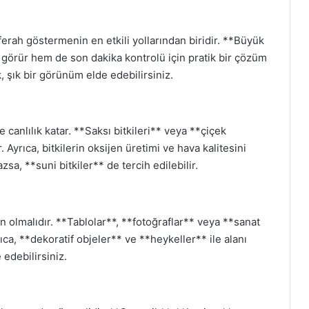
ferah göstermenin en etkili yollarından biridir. **Büyük
v görür hem de son dakika kontrolü için pratik bir çözüm
ek, şık bir görünüm elde edebilirsiniz.
canlılık katar. **Saksı bitkileri** veya **çiçek
 Ayrıca, bitkilerin oksijen üretimi ve hava kalitesini
azsa, **suni bitkiler** de tercih edilebilir.
lan olmalıdır. **Tablolar**, **fotoğraflar** veya **sanat
yrıca, **dekoratif objeler** ve **heykeller** ile alanı
edebilirsiniz.