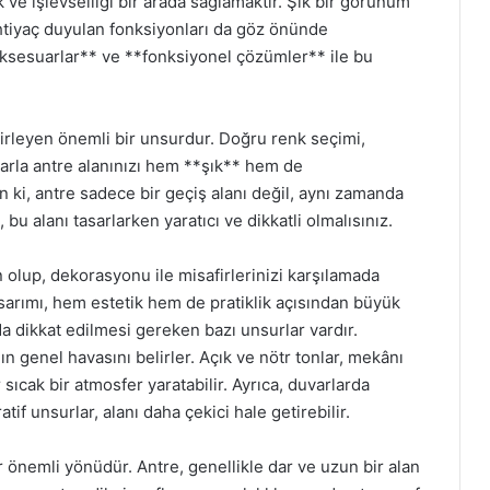
ve işlevselliği bir arada sağlamaktır. Şık bir görünüm
tiyaç duyulan fonksiyonları da göz önünde
 aksesuarlar** ve **fonksiyonel çözümler** ile bu
irleyen önemli bir unsurdur. Doğru renk seçimi,
arla antre alanınızı hem **şık** hem de
n ki, antre sadece bir geçiş alanı değil, aynı zamanda
bu alanı tasarlarken yaratıcı ve dikkatli olmalısınız.
an olup, dekorasyonu ile misafirlerinizi karşılamada
asarımı, hem estetik hem de pratiklik açısından büyük
 dikkat edilmesi gereken bazı unsurlar vardır.
ın genel havasını belirler. Açık ve nötr tonlar, mekânı
sıcak bir atmosfer yaratabilir. Ayrıca, duvarlarda
tif unsurlar, alanı daha çekici hale getirebilir.
 önemli yönüdür. Antre, genellikle dar ve uzun bir alan