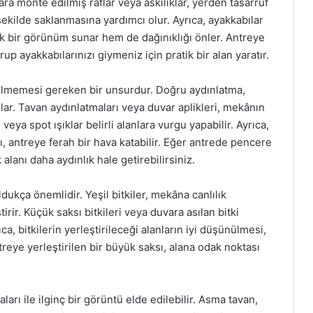
ra monte edilmiş raflar veya askılıklar, yerden tasarruf
ekilde saklanmasına yardımcı olur. Ayrıca, ayakkabılar
şık bir görünüm sunar hem de dağınıklığı önler. Antreye
up ayakkabılarınızı giymeniz için pratik bir alan yaratır.
ilmemesi gereken bir unsurdur. Doğru aydınlatma,
ar. Tavan aydınlatmaları veya duvar aplikleri, mekânın
eya spot ışıklar belirli alanlara vurgu yapabilir. Ayrıca,
ı, antreye ferah bir hava katabilir. Eğer antrede pencere
alanı daha aydınlık hale getirebilirsiniz.
dukça önemlidir. Yeşil bitkiler, mekâna canlılık
irir. Küçük saksı bitkileri veya duvara asılan bitki
ıca, bitkilerin yerleştirileceği alanların iyi düşünülmesi,
reye yerleştirilen bir büyük saksı, alana odak noktası
rı ile ilginç bir görüntü elde edilebilir. Asma tavan,