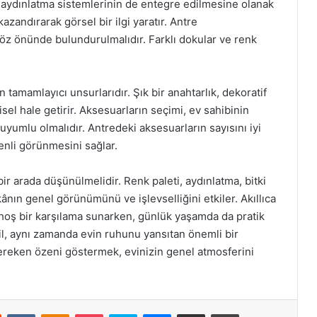
ydınlatma sistemlerinin de entegre edilmesine olanak
kazandırarak görsel bir ilgi yaratır. Antre
z önünde bulundurulmalıdır. Farklı dokular ve renk
tamamlayıcı unsurlarıdır. Şık bir anahtarlık, dekoratif
şisel hale getirir. Aksesuarların seçimi, ev sahibinin
 uyumlu olmalıdır. Antredeki aksesuarların sayısını iyi
enli görünmesini sağlar.
ir arada düşünülmelidir. Renk paleti, aydınlatma, bitki
ânın genel görünümünü ve işlevselliğini etkiler. Akıllıca
e hoş bir karşılama sunarken, günlük yaşamda da pratik
il, aynı zamanda evin ruhunu yansıtan önemli bir
reken özeni göstermek, evinizin genel atmosferini
st
Reddit
VKontakte
Odnoklassniki
Pocket
Skype
Messenger
E-Posta ile paylaş
Yazdır