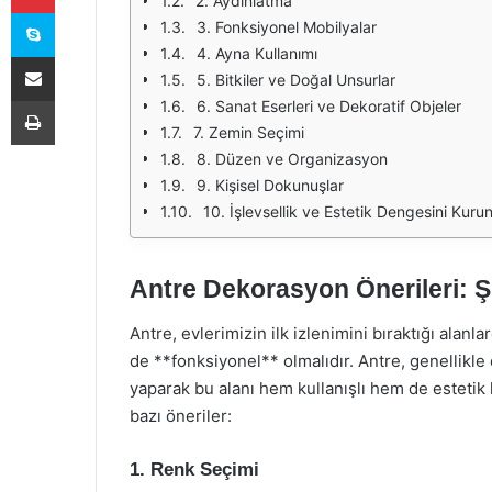
2. Aydınlatma
Skype
3. Fonksiyonel Mobilyalar
4. Ayna Kullanımı
E-Posta ile paylaş
5. Bitkiler ve Doğal Unsurlar
Yazdır
6. Sanat Eserleri ve Dekoratif Objeler
7. Zemin Seçimi
8. Düzen ve Organizasyon
9. Kişisel Dokunuşlar
10. İşlevsellik ve Estetik Dengesini Kuru
Antre Dekorasyon Önerileri: Ş
Antre, evlerimizin ilk izlenimini bıraktığı ala
de **fonksiyonel** olmalıdır. Antre, genellikle
yaparak bu alanı hem kullanışlı hem de esteti
bazı öneriler:
1. Renk Seçimi