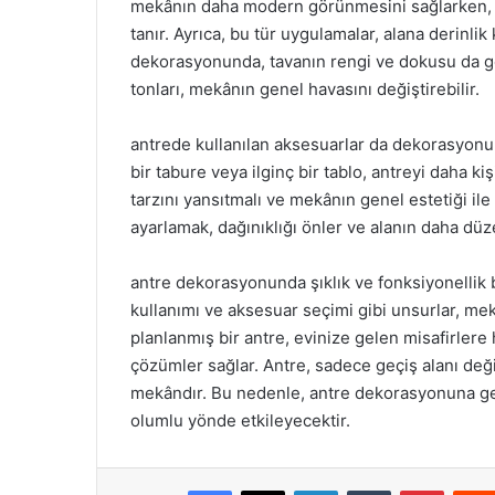
mekânın daha modern görünmesini sağlarken, a
tanır. Ayrıca, bu tür uygulamalar, alana derinlik 
dekorasyonunda, tavanın rengi ve dokusu da gö
tonları, mekânın genel havasını değiştirebilir.
antrede kullanılan aksesuarlar da dekorasyonun 
bir tabure veya ilginç bir tablo, antreyi daha ki
tarzını yansıtmalı ve mekânın genel estetiği ile
ayarlamak, dağınıklığı önler ve alanın daha düz
antre dekorasyonunda şıklık ve fonksiyonellik b
kullanımı ve aksesuar seçimi gibi unsurlar, mek
planlanmış bir antre, evinize gelen misafirler
çözümler sağlar. Antre, sadece geçiş alanı değ
mekândır. Bu nedenle, antre dekorasyonuna ge
olumlu yönde etkileyecektir.
Facebook
X
LinkedIn
Tumblr
Pintere