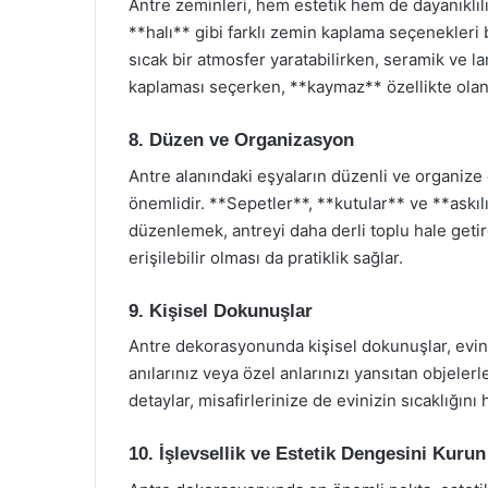
Antre zeminleri, hem estetik hem de dayanıklıl
**halı** gibi farklı zemin kaplama seçenekleri b
sıcak bir atmosfer yaratabilirken, seramik ve l
kaplaması seçerken, **kaymaz** özellikte olanl
8. Düzen ve Organizasyon
Antre alanındaki eşyaların düzenli ve organiz
önemlidir. **Sepetler**, **kutular** ve **askıl
düzenlemek, antreyi daha derli toplu hale getir
erişilebilir olması da pratiklik sağlar.
9. Kişisel Dokunuşlar
Antre dekorasyonunda kişisel dokunuşlar, evinize 
anılarınız veya özel anlarınızı yansıtan objelerl
detaylar, misafirlerinize de evinizin sıcaklığını 
10. İşlevsellik ve Estetik Dengesini Kurun