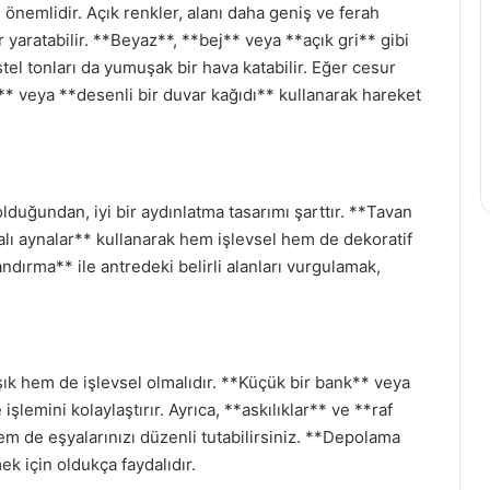
nemlidir. Açık renkler, alanı daha geniş ve ferah
 yaratabilir. **Beyaz**, **bej** veya **açık gri** gibi
stel tonları da yumuşak bir hava katabilir. Eğer cesur
k** veya **desenli bir duvar kağıdı** kullanarak hareket
olduğundan, iyi bir aydınlatma tasarımı şarttır. **Tavan
alı aynalar** kullanarak hem işlevsel hem de dekoratif
landırma** ile antredeki belirli alanları vurgulamak,
şık hem de işlevsel olmalıdır. **Küçük bir bank** veya
lemini kolaylaştırır. Ayrıca, **askılıklar** ve **raf
em de eşyalarınızı düzenli tutabilirsiniz. **Depolama
ek için oldukça faydalıdır.