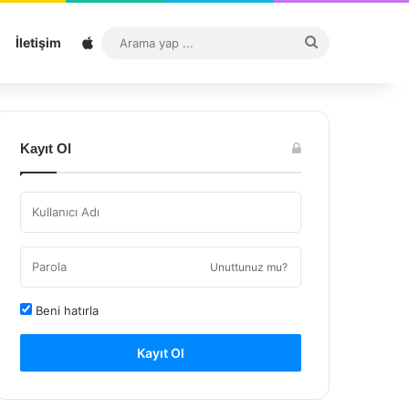
Sitemap
Arama
İletişim
yap
...
Kayıt Ol
Unuttunuz mu?
Beni hatırla
Kayıt Ol