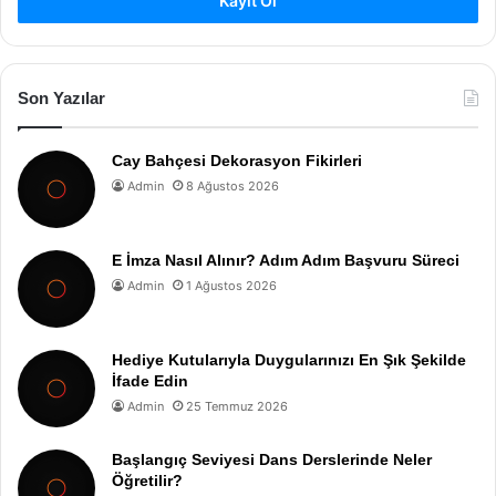
Kayıt Ol
Son Yazılar
Cay Bahçesi Dekorasyon Fikirleri
Admin
8 Ağustos 2026
E İmza Nasıl Alınır? Adım Adım Başvuru Süreci
Admin
1 Ağustos 2026
Hediye Kutularıyla Duygularınızı En Şık Şekilde
İfade Edin
Admin
25 Temmuz 2026
Başlangıç Seviyesi Dans Derslerinde Neler
Öğretilir?