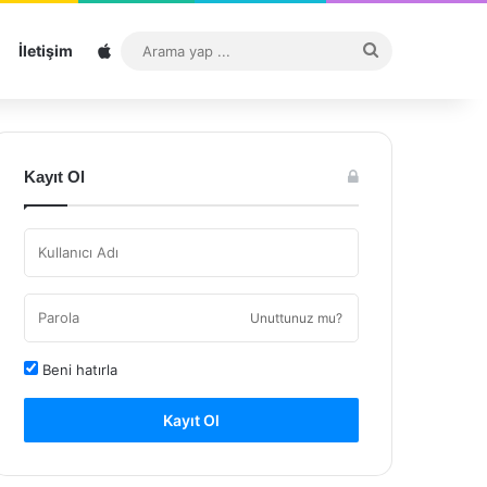
Sitemap
Arama
İletişim
yap
...
Kayıt Ol
Unuttunuz mu?
Beni hatırla
Kayıt Ol