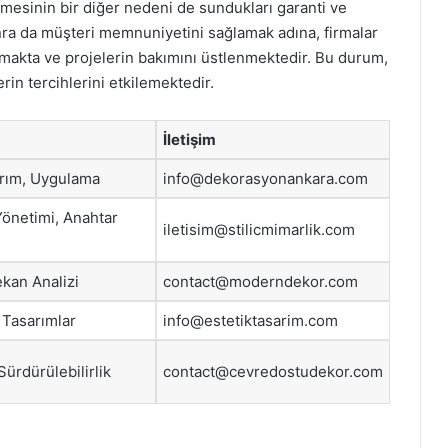
lmesinin bir diğer nedeni de sundukları garanti ve
nra da müşteri memnuniyetini sağlamak adına, firmalar
unmakta ve projelerin bakımını üstlenmektedir. Bu durum,
erin tercihlerini etkilemektedir.
İletişim
arım, Uygulama
info@dekorasyonankara.com
Yönetimi, Anahtar
iletisim@stilicmimarlik.com
kan Analizi
contact@moderndekor.com
 Tasarımlar
info@estetiktasarim.com
Sürdürülebilirlik
contact@cevredostudekor.com