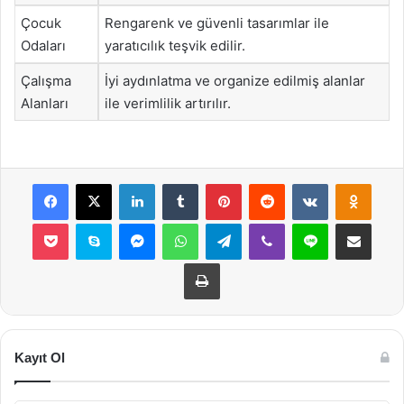
Çocuk
Rengarenk ve güvenli tasarımlar ile
Odaları
yaratıcılık teşvik edilir.
Çalışma
İyi aydınlatma ve organize edilmiş alanlar
Alanları
ile verimlilik artırılır.
Facebook
X
LinkedIn
Tumblr
Pinterest
Reddit
VKontakte
Odnok
Pocket
Skype
Messenger
WhatsApp
Telegram
Viber
Line
E-Posta ile payla
Yazdır
Kayıt Ol