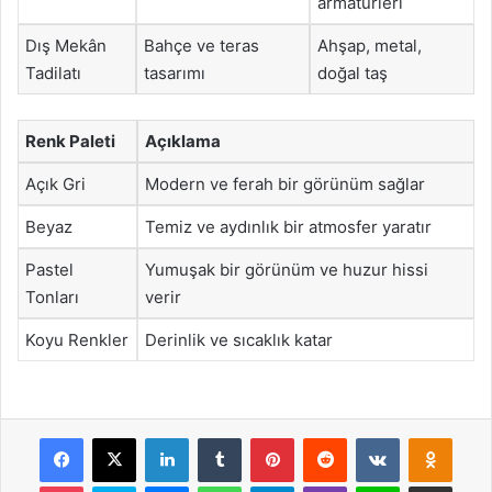
armatürleri
Dış Mekân
Bahçe ve teras
Ahşap, metal,
Tadilatı
tasarımı
doğal taş
Renk Paleti
Açıklama
Açık Gri
Modern ve ferah bir görünüm sağlar
Beyaz
Temiz ve aydınlık bir atmosfer yaratır
Pastel
Yumuşak bir görünüm ve huzur hissi
Tonları
verir
Koyu Renkler
Derinlik ve sıcaklık katar
Facebook
X
LinkedIn
Tumblr
Pinterest
Reddit
VKontakte
Odnok
Pocket
Skype
Messenger
WhatsApp
Telegram
Viber
Line
E-Posta ile payla