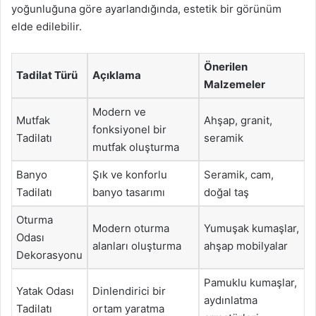
yoğunluğuna göre ayarlandığında, estetik bir görünüm
elde edilebilir.
Önerilen
Tadilat Türü
Açıklama
Malzemeler
Modern ve
Mutfak
Ahşap, granit,
fonksiyonel bir
Tadilatı
seramik
mutfak oluşturma
Banyo
Şık ve konforlu
Seramik, cam,
Tadilatı
banyo tasarımı
doğal taş
Oturma
Modern oturma
Yumuşak kumaşlar,
Odası
alanları oluşturma
ahşap mobilyalar
Dekorasyonu
Pamuklu kumaşlar,
Yatak Odası
Dinlendirici bir
aydınlatma
Tadilatı
ortam yaratma